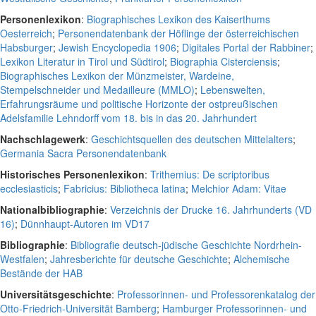
Personenlexikon
:
Biographisches Lexikon des Kaiserthums
Oesterreich
;
Personendatenbank der Höflinge der österreichischen
Habsburger
;
Jewish Encyclopedia 1906
;
Digitales Portal der Rabbiner
;
Lexikon Literatur in Tirol und Südtirol
;
Biographia Cisterciensis
;
Biographisches Lexikon der Münzmeister, Wardeine,
Stempelschneider und Medailleure (MMLO)
;
Lebenswelten,
Erfahrungsräume und politische Horizonte der ostpreußischen
Adelsfamilie Lehndorff vom 18. bis in das 20. Jahrhundert
Nachschlagewerk
:
Geschichtsquellen des deutschen Mittelalters
;
Germania Sacra Personendatenbank
Historisches Personenlexikon
:
Trithemius: De scriptoribus
ecclesiasticis
;
Fabricius: Bibliotheca latina
;
Melchior Adam: Vitae
Nationalbibliographie
:
Verzeichnis der Drucke 16. Jahrhunderts (VD
16)
;
Dünnhaupt-Autoren im VD17
Bibliographie
:
Bibliografie deutsch-jüdische Geschichte Nordrhein-
Westfalen
;
Jahresberichte für deutsche Geschichte
;
Alchemische
Bestände der HAB
Universitätsgeschichte
:
Professorinnen- und Professorenkatalog der
Otto-Friedrich-Universität Bamberg
;
Hamburger Professorinnen- und