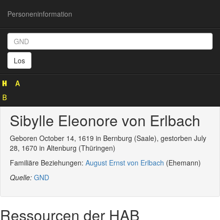
Personeninformation
Personeninformation
(GND
Los
1014173493)
Sibylle Eleonore von Erlbach
Geboren October 14, 1619 in Bernburg (Saale), gestorben July
28, 1670 in Altenburg (Thüringen)
Familiäre Beziehungen:
August Ernst von Erlbach
(Ehemann)
Quelle:
GND
Ressourcen der HAB