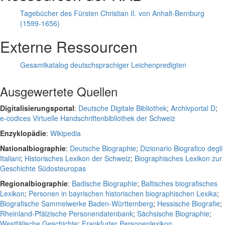
Tagebücher des Fürsten Christian II. von Anhalt-Bernburg
(1599-1656)
Externe Ressourcen
Gesamtkatalog deutschsprachiger Leichenpredigten
Ausgewertete Quellen
Digitalisierungsportal
:
Deutsche Digitale Bibliothek
;
Archivportal D
;
e-codices Virtuelle Handschriftenbibliothek der Schweiz
Enzyklopädie
:
Wikipedia
Nationalbiographie
:
Deutsche Biographie
;
Dizionario Biografico degli
Italiani
;
Historisches Lexikon der Schweiz
;
Biographisches Lexikon zur
Geschichte Südosteuropas
Regionalbiographie
:
Badische Biographie
;
Baltisches biografisches
Lexikon
;
Personen in bayrischen historischen biographischen Lexika
;
Biografische Sammelwerke Baden-Württemberg
;
Hessische Biografie
;
Rheinland-Pfälzische Personendatenbank
;
Sächsische Biographie
;
Westfälische Geschichte
;
Frankfurter Personenlexikon