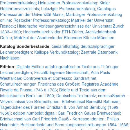
Professorenkatalog
;
Helmstedter Professorenkatalog
;
Kieler
Gelehrtenverzeichnis
;
Leipziger Professorenkatalog
;
Catalogus
Professorum der Universität Mainz
;
Marburger Professorenkatalog
online
;
Rostocker Professorenkatalog
;
Matrikel der Universität
Rostock
;
Historische Vorlesungsverzeichnisse der Universität Zürich
1833–1900
;
Hochschularchiv der ETH-Zürich, Archivdatenbank
Online
;
Matrikel der Akademie der Bildenden Künste München
Katalog Sonderbestände
:
Gesamtkatalog deutschsprachiger
Leichenpredigten
;
Kalliope Verbundkatalog
;
Zentrale Datenbank
Nachlässe
Edition
:
Digitale Edition autobiographischer Texte aus Thüringer
Leichenpredigten
;
Fruchtbringende Gesellschaft
;
Acta Pacis
Westfalicae
;
Controversia et Confessio
;
Sandrart.net
;
Schatullrechnungen Friedrichs des Großen
;
Registres Académie
Royale de Prusse 1746 à 1786
;
Briefe und Texte aus dem
intellektuellen Berlin um 1800
;
Deutsches Textarchiv
;
correspSearch –
Verzeichnisse von Briefeditionen
;
Briefwechsel Benedikt Bahnsen
;
Tagebücher des Fürsten Christian II. von Anhalt-Bernburg (1599-
1656)
;
edition humboldt digital
;
Carl Friedrich Gauss Briefwechsel
;
Briefwechsel von Carl Friedrich Gauß - Korrespondenten
;
Philipp
Hainhofer: Reiseberichte und Sammlungsbeschreibungen 1594–1636
;