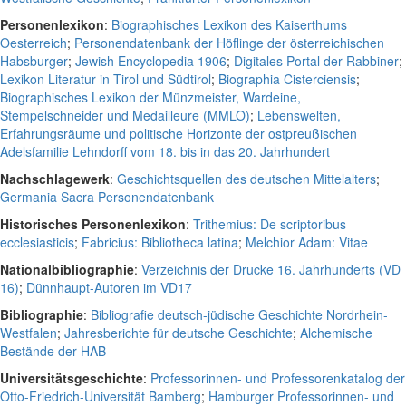
Personenlexikon
:
Biographisches Lexikon des Kaiserthums
Oesterreich
;
Personendatenbank der Höflinge der österreichischen
Habsburger
;
Jewish Encyclopedia 1906
;
Digitales Portal der Rabbiner
;
Lexikon Literatur in Tirol und Südtirol
;
Biographia Cisterciensis
;
Biographisches Lexikon der Münzmeister, Wardeine,
Stempelschneider und Medailleure (MMLO)
;
Lebenswelten,
Erfahrungsräume und politische Horizonte der ostpreußischen
Adelsfamilie Lehndorff vom 18. bis in das 20. Jahrhundert
Nachschlagewerk
:
Geschichtsquellen des deutschen Mittelalters
;
Germania Sacra Personendatenbank
Historisches Personenlexikon
:
Trithemius: De scriptoribus
ecclesiasticis
;
Fabricius: Bibliotheca latina
;
Melchior Adam: Vitae
Nationalbibliographie
:
Verzeichnis der Drucke 16. Jahrhunderts (VD
16)
;
Dünnhaupt-Autoren im VD17
Bibliographie
:
Bibliografie deutsch-jüdische Geschichte Nordrhein-
Westfalen
;
Jahresberichte für deutsche Geschichte
;
Alchemische
Bestände der HAB
Universitätsgeschichte
:
Professorinnen- und Professorenkatalog der
Otto-Friedrich-Universität Bamberg
;
Hamburger Professorinnen- und