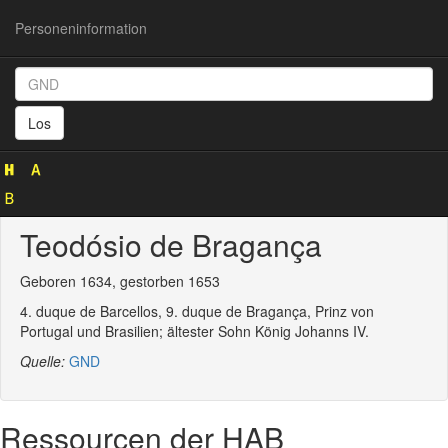
Personeninformation
Personeninformation
(GND
Los
1019963662)
Teodósio de Bragança
Geboren 1634, gestorben 1653
4. duque de Barcellos, 9. duque de Bragança, Prinz von
Portugal und Brasilien; ältester Sohn König Johanns IV.
Quelle:
GND
Ressourcen der HAB