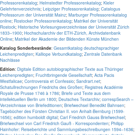
Professorenkatalog
;
Helmstedter Professorenkatalog
;
Kieler
Gelehrtenverzeichnis
;
Leipziger Professorenkatalog
;
Catalogus
Professorum der Universität Mainz
;
Marburger Professorenkatalog
online
;
Rostocker Professorenkatalog
;
Matrikel der Universität
Rostock
;
Historische Vorlesungsverzeichnisse der Universität Zürich
1833–1900
;
Hochschularchiv der ETH-Zürich, Archivdatenbank
Online
;
Matrikel der Akademie der Bildenden Künste München
Katalog Sonderbestände
:
Gesamtkatalog deutschsprachiger
Leichenpredigten
;
Kalliope Verbundkatalog
;
Zentrale Datenbank
Nachlässe
Edition
:
Digitale Edition autobiographischer Texte aus Thüringer
Leichenpredigten
;
Fruchtbringende Gesellschaft
;
Acta Pacis
Westfalicae
;
Controversia et Confessio
;
Sandrart.net
;
Schatullrechnungen Friedrichs des Großen
;
Registres Académie
Royale de Prusse 1746 à 1786
;
Briefe und Texte aus dem
intellektuellen Berlin um 1800
;
Deutsches Textarchiv
;
correspSearch –
Verzeichnisse von Briefeditionen
;
Briefwechsel Benedikt Bahnsen
;
Tagebücher des Fürsten Christian II. von Anhalt-Bernburg (1599-
1656)
;
edition humboldt digital
;
Carl Friedrich Gauss Briefwechsel
;
Briefwechsel von Carl Friedrich Gauß - Korrespondenten
;
Philipp
Hainhofer: Reiseberichte und Sammlungsbeschreibungen 1594–1636
;