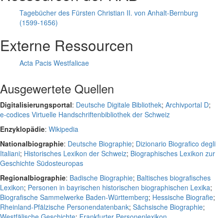
Tagebücher des Fürsten Christian II. von Anhalt-Bernburg
(1599-1656)
Externe Ressourcen
Acta Pacis Westfalicae
Ausgewertete Quellen
Digitalisierungsportal
:
Deutsche Digitale Bibliothek
;
Archivportal D
;
e-codices Virtuelle Handschriftenbibliothek der Schweiz
Enzyklopädie
:
Wikipedia
Nationalbiographie
:
Deutsche Biographie
;
Dizionario Biografico degli
Italiani
;
Historisches Lexikon der Schweiz
;
Biographisches Lexikon zur
Geschichte Südosteuropas
Regionalbiographie
:
Badische Biographie
;
Baltisches biografisches
Lexikon
;
Personen in bayrischen historischen biographischen Lexika
;
Biografische Sammelwerke Baden-Württemberg
;
Hessische Biografie
;
Rheinland-Pfälzische Personendatenbank
;
Sächsische Biographie
;
Westfälische Geschichte
;
Frankfurter Personenlexikon