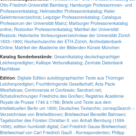
Otto-Friedrich-Universität Bamberg
;
Hamburger Professorinnen- und
Professorenkatalog
;
Helmstedter Professorenkatalog
;
Kieler
Gelehrtenverzeichnis
;
Leipziger Professorenkatalog
;
Catalogus
Professorum der Universität Mainz
;
Marburger Professorenkatalog
online
;
Rostocker Professorenkatalog
;
Matrikel der Universität
Rostock
;
Historische Vorlesungsverzeichnisse der Universität Zürich
1833–1900
;
Hochschularchiv der ETH-Zürich, Archivdatenbank
Online
;
Matrikel der Akademie der Bildenden Künste München
Katalog Sonderbestände
:
Gesamtkatalog deutschsprachiger
Leichenpredigten
;
Kalliope Verbundkatalog
;
Zentrale Datenbank
Nachlässe
Edition
:
Digitale Edition autobiographischer Texte aus Thüringer
Leichenpredigten
;
Fruchtbringende Gesellschaft
;
Acta Pacis
Westfalicae
;
Controversia et Confessio
;
Sandrart.net
;
Schatullrechnungen Friedrichs des Großen
;
Registres Académie
Royale de Prusse 1746 à 1786
;
Briefe und Texte aus dem
intellektuellen Berlin um 1800
;
Deutsches Textarchiv
;
correspSearch –
Verzeichnisse von Briefeditionen
;
Briefwechsel Benedikt Bahnsen
;
Tagebücher des Fürsten Christian II. von Anhalt-Bernburg (1599-
1656)
;
edition humboldt digital
;
Carl Friedrich Gauss Briefwechsel
;
Briefwechsel von Carl Friedrich Gauß - Korrespondenten
;
Philipp