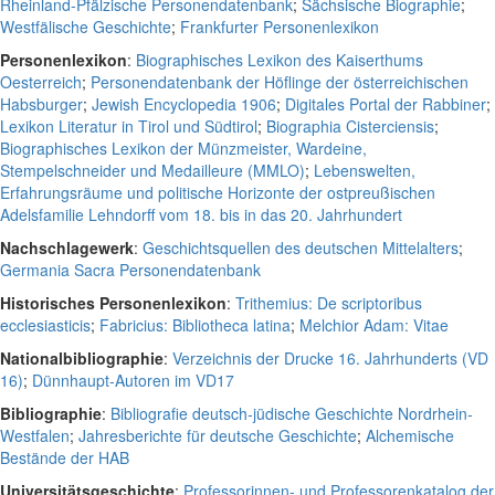
Rheinland-Pfälzische Personendatenbank
;
Sächsische Biographie
;
Westfälische Geschichte
;
Frankfurter Personenlexikon
Personenlexikon
:
Biographisches Lexikon des Kaiserthums
Oesterreich
;
Personendatenbank der Höflinge der österreichischen
Habsburger
;
Jewish Encyclopedia 1906
;
Digitales Portal der Rabbiner
;
Lexikon Literatur in Tirol und Südtirol
;
Biographia Cisterciensis
;
Biographisches Lexikon der Münzmeister, Wardeine,
Stempelschneider und Medailleure (MMLO)
;
Lebenswelten,
Erfahrungsräume und politische Horizonte der ostpreußischen
Adelsfamilie Lehndorff vom 18. bis in das 20. Jahrhundert
Nachschlagewerk
:
Geschichtsquellen des deutschen Mittelalters
;
Germania Sacra Personendatenbank
Historisches Personenlexikon
:
Trithemius: De scriptoribus
ecclesiasticis
;
Fabricius: Bibliotheca latina
;
Melchior Adam: Vitae
Nationalbibliographie
:
Verzeichnis der Drucke 16. Jahrhunderts (VD
16)
;
Dünnhaupt-Autoren im VD17
Bibliographie
:
Bibliografie deutsch-jüdische Geschichte Nordrhein-
Westfalen
;
Jahresberichte für deutsche Geschichte
;
Alchemische
Bestände der HAB
Universitätsgeschichte
:
Professorinnen- und Professorenkatalog der