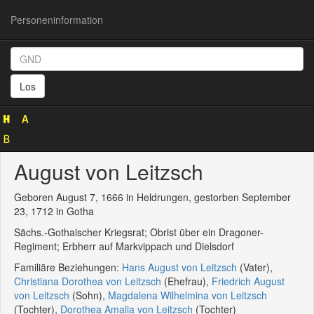
Personeninformation
Personeninformation
(GND
Los
102493669)
August von Leitzsch
Geboren August 7, 1666 in Heldrungen, gestorben September
23, 1712 in Gotha
Sächs.-Gothaischer Kriegsrat; Obrist über ein Dragoner-
Regiment; Erbherr auf Markvippach und Dielsdorf
Familiäre Beziehungen:
Hans August von Leitzsch
(Vater),
Christiana Dorothea von Leitzsch
(Ehefrau),
Friedrich August
von Leitzsch
(Sohn),
Magdalena Wilhelmina von Leitzsch
(Tochter),
Dorothea Amalia von Leitzsch
(Tochter)