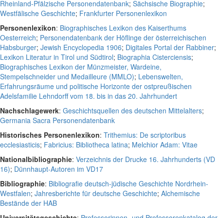
Rheinland-Pfälzische Personendatenbank
;
Sächsische Biographie
;
Westfälische Geschichte
;
Frankfurter Personenlexikon
Personenlexikon
:
Biographisches Lexikon des Kaiserthums
Oesterreich
;
Personendatenbank der Höflinge der österreichischen
Habsburger
;
Jewish Encyclopedia 1906
;
Digitales Portal der Rabbiner
;
Lexikon Literatur in Tirol und Südtirol
;
Biographia Cisterciensis
;
Biographisches Lexikon der Münzmeister, Wardeine,
Stempelschneider und Medailleure (MMLO)
;
Lebenswelten,
Erfahrungsräume und politische Horizonte der ostpreußischen
Adelsfamilie Lehndorff vom 18. bis in das 20. Jahrhundert
Nachschlagewerk
:
Geschichtsquellen des deutschen Mittelalters
;
Germania Sacra Personendatenbank
Historisches Personenlexikon
:
Trithemius: De scriptoribus
ecclesiasticis
;
Fabricius: Bibliotheca latina
;
Melchior Adam: Vitae
Nationalbibliographie
:
Verzeichnis der Drucke 16. Jahrhunderts (VD
16)
;
Dünnhaupt-Autoren im VD17
Bibliographie
:
Bibliografie deutsch-jüdische Geschichte Nordrhein-
Westfalen
;
Jahresberichte für deutsche Geschichte
;
Alchemische
Bestände der HAB
Universitätsgeschichte
:
Professorinnen- und Professorenkatalog der