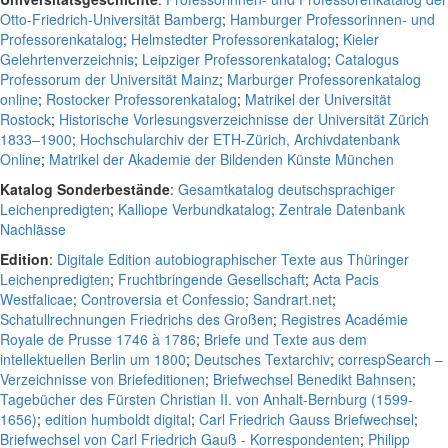
Otto-Friedrich-Universität Bamberg
;
Hamburger Professorinnen- und
Professorenkatalog
;
Helmstedter Professorenkatalog
;
Kieler
Gelehrtenverzeichnis
;
Leipziger Professorenkatalog
;
Catalogus
Professorum der Universität Mainz
;
Marburger Professorenkatalog
online
;
Rostocker Professorenkatalog
;
Matrikel der Universität
Rostock
;
Historische Vorlesungsverzeichnisse der Universität Zürich
1833–1900
;
Hochschularchiv der ETH-Zürich, Archivdatenbank
Online
;
Matrikel der Akademie der Bildenden Künste München
Katalog Sonderbestände
:
Gesamtkatalog deutschsprachiger
Leichenpredigten
;
Kalliope Verbundkatalog
;
Zentrale Datenbank
Nachlässe
Edition
:
Digitale Edition autobiographischer Texte aus Thüringer
Leichenpredigten
;
Fruchtbringende Gesellschaft
;
Acta Pacis
Westfalicae
;
Controversia et Confessio
;
Sandrart.net
;
Schatullrechnungen Friedrichs des Großen
;
Registres Académie
Royale de Prusse 1746 à 1786
;
Briefe und Texte aus dem
intellektuellen Berlin um 1800
;
Deutsches Textarchiv
;
correspSearch –
Verzeichnisse von Briefeditionen
;
Briefwechsel Benedikt Bahnsen
;
Tagebücher des Fürsten Christian II. von Anhalt-Bernburg (1599-
1656)
;
edition humboldt digital
;
Carl Friedrich Gauss Briefwechsel
;
Briefwechsel von Carl Friedrich Gauß - Korrespondenten
;
Philipp