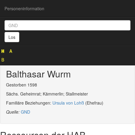
Personeninformation
Personeninformation
(GND
Los
104154195)
Balthasar Wurm
Gestorben 1598
Sächs. Geheimrat; Kämmerlin; Stallmeister
Familiäre Beziehungen:
Ursula von Lohß
(Ehefrau)
Quelle:
GND
Ressourcen der HAB