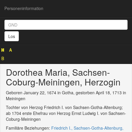
Personeninformation
Personeninformation
(GND
Los
104175281)
Dorothea Maria, Sachsen-
Coburg-Meiningen, Herzogin
Geboren January 22, 1674 in Gotha, gestorben April 18, 1713 in
Meiningen
Tochter von Herzog Friedrich I. von Sachsen-Gotha-Altenburg;
ab 1704 erste Ehefrau von Herzog Ernst Ludwig I. von Sachsen-
Coburg-Meiningen
Familiäre Beziehungen:
Friedrich I., Sachsen-Gotha-Altenburg,