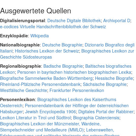
Ausgewertete Quellen
Digitalisierungsportal
:
Deutsche Digitale Bibliothek
;
Archivportal D
;
e-codices Virtuelle Handschriftenbibliothek der Schweiz
Enzyklopädie
:
Wikipedia
Nationalbiographie
:
Deutsche Biographie
;
Dizionario Biografico degli
Italiani
;
Historisches Lexikon der Schweiz
;
Biographisches Lexikon zur
Geschichte Südosteuropas
Regionalbiographie
:
Badische Biographie
;
Baltisches biografisches
Lexikon
;
Personen in bayrischen historischen biographischen Lexika
;
Biografische Sammelwerke Baden-Württemberg
;
Hessische Biografie
;
Rheinland-Pfälzische Personendatenbank
;
Sächsische Biographie
;
Westfälische Geschichte
;
Frankfurter Personenlexikon
Personenlexikon
:
Biographisches Lexikon des Kaiserthums
Oesterreich
;
Personendatenbank der Höflinge der österreichischen
Habsburger
;
Jewish Encyclopedia 1906
;
Digitales Portal der Rabbiner
;
Lexikon Literatur in Tirol und Südtirol
;
Biographia Cisterciensis
;
Biographisches Lexikon der Münzmeister, Wardeine,
Stempelschneider und Medailleure (MMLO)
;
Lebenswelten,
Erfahrungsräume und politische Horizonte der ostpreußischen