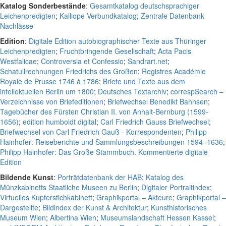
Katalog Sonderbestände
:
Gesamtkatalog deutschsprachiger
Leichenpredigten
;
Kalliope Verbundkatalog
;
Zentrale Datenbank
Nachlässe
Edition
:
Digitale Edition autobiographischer Texte aus Thüringer
Leichenpredigten
;
Fruchtbringende Gesellschaft
;
Acta Pacis
Westfalicae
;
Controversia et Confessio
;
Sandrart.net
;
Schatullrechnungen Friedrichs des Großen
;
Registres Académie
Royale de Prusse 1746 à 1786
;
Briefe und Texte aus dem
intellektuellen Berlin um 1800
;
Deutsches Textarchiv
;
correspSearch –
Verzeichnisse von Briefeditionen
;
Briefwechsel Benedikt Bahnsen
;
Tagebücher des Fürsten Christian II. von Anhalt-Bernburg (1599-
1656)
;
edition humboldt digital
;
Carl Friedrich Gauss Briefwechsel
;
Briefwechsel von Carl Friedrich Gauß - Korrespondenten
;
Philipp
Hainhofer: Reiseberichte und Sammlungsbeschreibungen 1594–1636
;
Philipp Hainhofer: Das Große Stammbuch. Kommentierte digitale
Edition
Bildende Kunst
:
Porträtdatenbank der HAB
;
Katalog des
Münzkabinetts Staatliche Museen zu Berlin
;
Digitaler Portraitindex
;
Virtuelles Kupferstichkabinett
;
Graphikportal – Akteure
;
Graphikportal –
Dargestellte
;
Bildindex der Kunst & Architektur
;
Kunsthistorisches
Museum Wien
;
Albertina Wien
;
Museumslandschaft Hessen Kassel
;