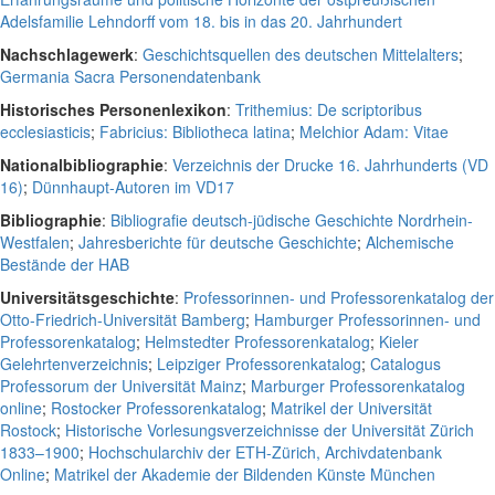
Adelsfamilie Lehndorff vom 18. bis in das 20. Jahrhundert
Nachschlagewerk
:
Geschichtsquellen des deutschen Mittelalters
;
Germania Sacra Personendatenbank
Historisches Personenlexikon
:
Trithemius: De scriptoribus
ecclesiasticis
;
Fabricius: Bibliotheca latina
;
Melchior Adam: Vitae
Nationalbibliographie
:
Verzeichnis der Drucke 16. Jahrhunderts (VD
16)
;
Dünnhaupt-Autoren im VD17
Bibliographie
:
Bibliografie deutsch-jüdische Geschichte Nordrhein-
Westfalen
;
Jahresberichte für deutsche Geschichte
;
Alchemische
Bestände der HAB
Universitätsgeschichte
:
Professorinnen- und Professorenkatalog der
Otto-Friedrich-Universität Bamberg
;
Hamburger Professorinnen- und
Professorenkatalog
;
Helmstedter Professorenkatalog
;
Kieler
Gelehrtenverzeichnis
;
Leipziger Professorenkatalog
;
Catalogus
Professorum der Universität Mainz
;
Marburger Professorenkatalog
online
;
Rostocker Professorenkatalog
;
Matrikel der Universität
Rostock
;
Historische Vorlesungsverzeichnisse der Universität Zürich
1833–1900
;
Hochschularchiv der ETH-Zürich, Archivdatenbank
Online
;
Matrikel der Akademie der Bildenden Künste München