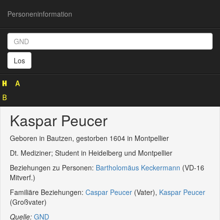
Personeninformation
Personeninformation
(GND
Los
1045060682)
Kaspar Peucer
Geboren in Bautzen, gestorben 1604 in Montpellier
Dt. Mediziner; Student in Heidelberg und Montpellier
Beziehungen zu Personen:
Bartholomäus Keckermann
(VD-16
Mitverf.)
Familiäre Beziehungen:
Caspar Peucer
(Vater),
Kaspar Peucer
(Großvater)
Quelle:
GND