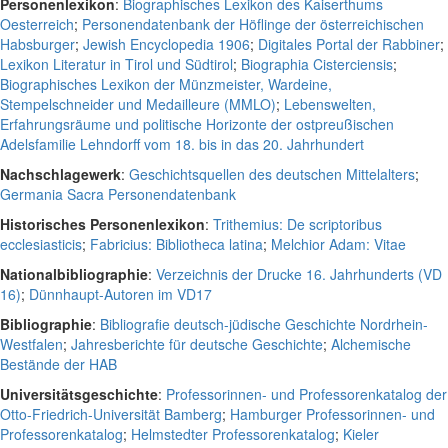
Personenlexikon
:
Biographisches Lexikon des Kaiserthums
Oesterreich
;
Personendatenbank der Höflinge der österreichischen
Habsburger
;
Jewish Encyclopedia 1906
;
Digitales Portal der Rabbiner
;
Lexikon Literatur in Tirol und Südtirol
;
Biographia Cisterciensis
;
Biographisches Lexikon der Münzmeister, Wardeine,
Stempelschneider und Medailleure (MMLO)
;
Lebenswelten,
Erfahrungsräume und politische Horizonte der ostpreußischen
Adelsfamilie Lehndorff vom 18. bis in das 20. Jahrhundert
Nachschlagewerk
:
Geschichtsquellen des deutschen Mittelalters
;
Germania Sacra Personendatenbank
Historisches Personenlexikon
:
Trithemius: De scriptoribus
ecclesiasticis
;
Fabricius: Bibliotheca latina
;
Melchior Adam: Vitae
Nationalbibliographie
:
Verzeichnis der Drucke 16. Jahrhunderts (VD
16)
;
Dünnhaupt-Autoren im VD17
Bibliographie
:
Bibliografie deutsch-jüdische Geschichte Nordrhein-
Westfalen
;
Jahresberichte für deutsche Geschichte
;
Alchemische
Bestände der HAB
Universitätsgeschichte
:
Professorinnen- und Professorenkatalog der
Otto-Friedrich-Universität Bamberg
;
Hamburger Professorinnen- und
Professorenkatalog
;
Helmstedter Professorenkatalog
;
Kieler