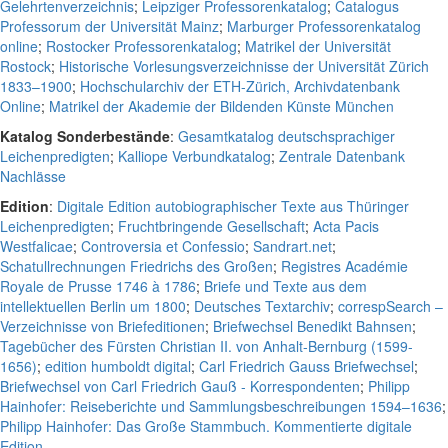
Gelehrtenverzeichnis
;
Leipziger Professorenkatalog
;
Catalogus
Professorum der Universität Mainz
;
Marburger Professorenkatalog
online
;
Rostocker Professorenkatalog
;
Matrikel der Universität
Rostock
;
Historische Vorlesungsverzeichnisse der Universität Zürich
1833–1900
;
Hochschularchiv der ETH-Zürich, Archivdatenbank
Online
;
Matrikel der Akademie der Bildenden Künste München
Katalog Sonderbestände
:
Gesamtkatalog deutschsprachiger
Leichenpredigten
;
Kalliope Verbundkatalog
;
Zentrale Datenbank
Nachlässe
Edition
:
Digitale Edition autobiographischer Texte aus Thüringer
Leichenpredigten
;
Fruchtbringende Gesellschaft
;
Acta Pacis
Westfalicae
;
Controversia et Confessio
;
Sandrart.net
;
Schatullrechnungen Friedrichs des Großen
;
Registres Académie
Royale de Prusse 1746 à 1786
;
Briefe und Texte aus dem
intellektuellen Berlin um 1800
;
Deutsches Textarchiv
;
correspSearch –
Verzeichnisse von Briefeditionen
;
Briefwechsel Benedikt Bahnsen
;
Tagebücher des Fürsten Christian II. von Anhalt-Bernburg (1599-
1656)
;
edition humboldt digital
;
Carl Friedrich Gauss Briefwechsel
;
Briefwechsel von Carl Friedrich Gauß - Korrespondenten
;
Philipp
Hainhofer: Reiseberichte und Sammlungsbeschreibungen 1594–1636
;
Philipp Hainhofer: Das Große Stammbuch. Kommentierte digitale
Edition