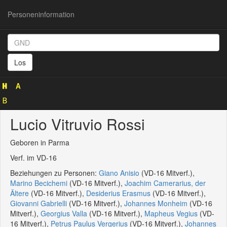
Personeninformation
Personeninformation
(GND
Los
1089228082)
Lucio Vitruvio Rossi
Geboren in Parma
Verf. im VD-16
Beziehungen zu Personen:
Giano Anisio
(VD-16 Mitverf.),
Marino Becichemi
(VD-16 Mitverf.),
Joachim Camerarius, der
Ältere
(VD-16 Mitverf.),
Desiderius Erasmus
(VD-16 Mitverf.),
Giovanni Gabrielli
(VD-16 Mitverf.),
Johannes Monheim
(VD-16
Mitverf.),
Georgius Valla
(VD-16 Mitverf.),
Mapheus Vegius
(VD-
16 Mitverf.),
Petrus Paulus Vergerius
(VD-16 Mitverf.),
Johannes