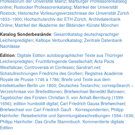
Professorum der Universität Mainz
;
Marburger Professorenkatalog
online
;
Rostocker Professorenkatalog
;
Matrikel der Universität
Rostock
;
Historische Vorlesungsverzeichnisse der Universität Zürich
1833–1900
;
Hochschularchiv der ETH-Zürich, Archivdatenbank
Online
;
Matrikel der Akademie der Bildenden Künste München
Katalog Sonderbestände
:
Gesamtkatalog deutschsprachiger
Leichenpredigten
;
Kalliope Verbundkatalog
;
Zentrale Datenbank
Nachlässe
Edition
:
Digitale Edition autobiographischer Texte aus Thüringer
Leichenpredigten
;
Fruchtbringende Gesellschaft
;
Acta Pacis
Westfalicae
;
Controversia et Confessio
;
Sandrart.net
;
Schatullrechnungen Friedrichs des Großen
;
Registres Académie
Royale de Prusse 1746 à 1786
;
Briefe und Texte aus dem
intellektuellen Berlin um 1800
;
Deutsches Textarchiv
;
correspSearch –
Verzeichnisse von Briefeditionen
;
Briefwechsel Benedikt Bahnsen
;
Tagebücher des Fürsten Christian II. von Anhalt-Bernburg (1599-
1656)
;
edition humboldt digital
;
Carl Friedrich Gauss Briefwechsel
;
Briefwechsel von Carl Friedrich Gauß - Korrespondenten
;
Philipp
Hainhofer: Reiseberichte und Sammlungsbeschreibungen 1594–1636
;
Philipp Hainhofer: Das Große Stammbuch. Kommentierte digitale
Edition