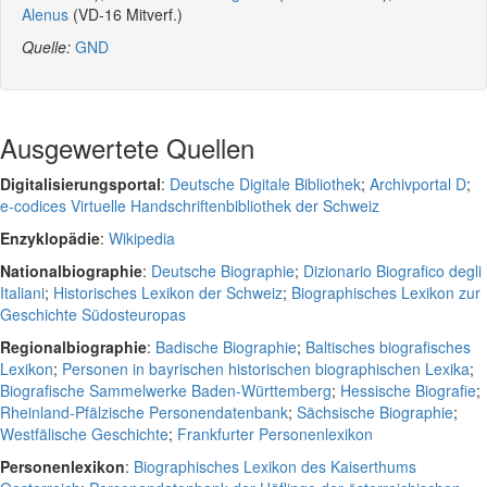
Alenus
(VD-16 Mitverf.)
Quelle:
GND
Ausgewertete Quellen
Digitalisierungsportal
:
Deutsche Digitale Bibliothek
;
Archivportal D
;
e-codices Virtuelle Handschriftenbibliothek der Schweiz
Enzyklopädie
:
Wikipedia
Nationalbiographie
:
Deutsche Biographie
;
Dizionario Biografico degli
Italiani
;
Historisches Lexikon der Schweiz
;
Biographisches Lexikon zur
Geschichte Südosteuropas
Regionalbiographie
:
Badische Biographie
;
Baltisches biografisches
Lexikon
;
Personen in bayrischen historischen biographischen Lexika
;
Biografische Sammelwerke Baden-Württemberg
;
Hessische Biografie
;
Rheinland-Pfälzische Personendatenbank
;
Sächsische Biographie
;
Westfälische Geschichte
;
Frankfurter Personenlexikon
Personenlexikon
:
Biographisches Lexikon des Kaiserthums