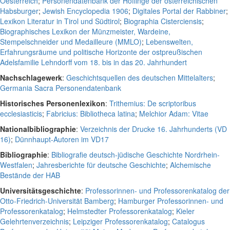
Oesterreich
;
Personendatenbank der Höflinge der österreichischen
Habsburger
;
Jewish Encyclopedia 1906
;
Digitales Portal der Rabbiner
;
Lexikon Literatur in Tirol und Südtirol
;
Biographia Cisterciensis
;
Biographisches Lexikon der Münzmeister, Wardeine,
Stempelschneider und Medailleure (MMLO)
;
Lebenswelten,
Erfahrungsräume und politische Horizonte der ostpreußischen
Adelsfamilie Lehndorff vom 18. bis in das 20. Jahrhundert
Nachschlagewerk
:
Geschichtsquellen des deutschen Mittelalters
;
Germania Sacra Personendatenbank
Historisches Personenlexikon
:
Trithemius: De scriptoribus
ecclesiasticis
;
Fabricius: Bibliotheca latina
;
Melchior Adam: Vitae
Nationalbibliographie
:
Verzeichnis der Drucke 16. Jahrhunderts (VD
16)
;
Dünnhaupt-Autoren im VD17
Bibliographie
:
Bibliografie deutsch-jüdische Geschichte Nordrhein-
Westfalen
;
Jahresberichte für deutsche Geschichte
;
Alchemische
Bestände der HAB
Universitätsgeschichte
:
Professorinnen- und Professorenkatalog der
Otto-Friedrich-Universität Bamberg
;
Hamburger Professorinnen- und
Professorenkatalog
;
Helmstedter Professorenkatalog
;
Kieler
Gelehrtenverzeichnis
;
Leipziger Professorenkatalog
;
Catalogus