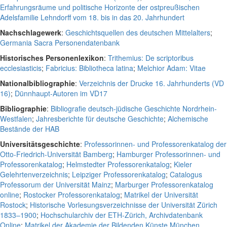
Erfahrungsräume und politische Horizonte der ostpreußischen
Adelsfamilie Lehndorff vom 18. bis in das 20. Jahrhundert
Nachschlagewerk
:
Geschichtsquellen des deutschen Mittelalters
;
Germania Sacra Personendatenbank
Historisches Personenlexikon
:
Trithemius: De scriptoribus
ecclesiasticis
;
Fabricius: Bibliotheca latina
;
Melchior Adam: Vitae
Nationalbibliographie
:
Verzeichnis der Drucke 16. Jahrhunderts (VD
16)
;
Dünnhaupt-Autoren im VD17
Bibliographie
:
Bibliografie deutsch-jüdische Geschichte Nordrhein-
Westfalen
;
Jahresberichte für deutsche Geschichte
;
Alchemische
Bestände der HAB
Universitätsgeschichte
:
Professorinnen- und Professorenkatalog der
Otto-Friedrich-Universität Bamberg
;
Hamburger Professorinnen- und
Professorenkatalog
;
Helmstedter Professorenkatalog
;
Kieler
Gelehrtenverzeichnis
;
Leipziger Professorenkatalog
;
Catalogus
Professorum der Universität Mainz
;
Marburger Professorenkatalog
online
;
Rostocker Professorenkatalog
;
Matrikel der Universität
Rostock
;
Historische Vorlesungsverzeichnisse der Universität Zürich
1833–1900
;
Hochschularchiv der ETH-Zürich, Archivdatenbank
Online
;
Matrikel der Akademie der Bildenden Künste München