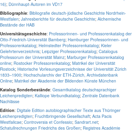
16)
;
Dünnhaupt-Autoren im VD17
Bibliographie
:
Bibliografie deutsch-jüdische Geschichte Nordrhein-
Westfalen
;
Jahresberichte für deutsche Geschichte
;
Alchemische
Bestände der HAB
Universitätsgeschichte
:
Professorinnen- und Professorenkatalog der
Otto-Friedrich-Universität Bamberg
;
Hamburger Professorinnen- und
Professorenkatalog
;
Helmstedter Professorenkatalog
;
Kieler
Gelehrtenverzeichnis
;
Leipziger Professorenkatalog
;
Catalogus
Professorum der Universität Mainz
;
Marburger Professorenkatalog
online
;
Rostocker Professorenkatalog
;
Matrikel der Universität
Rostock
;
Historische Vorlesungsverzeichnisse der Universität Zürich
1833–1900
;
Hochschularchiv der ETH-Zürich, Archivdatenbank
Online
;
Matrikel der Akademie der Bildenden Künste München
Katalog Sonderbestände
:
Gesamtkatalog deutschsprachiger
Leichenpredigten
;
Kalliope Verbundkatalog
;
Zentrale Datenbank
Nachlässe
Edition
:
Digitale Edition autobiographischer Texte aus Thüringer
Leichenpredigten
;
Fruchtbringende Gesellschaft
;
Acta Pacis
Westfalicae
;
Controversia et Confessio
;
Sandrart.net
;
Schatullrechnungen Friedrichs des Großen
;
Registres Académie