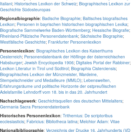
Italiani
;
Historisches Lexikon der Schweiz
;
Biographisches Lexikon zur
Geschichte Südosteuropas
Regionalbiographie
:
Badische Biographie
;
Baltisches biografisches
Lexikon
;
Personen in bayrischen historischen biographischen Lexika
;
Biografische Sammelwerke Baden-Württemberg
;
Hessische Biografie
;
Rheinland-Pfälzische Personendatenbank
;
Sächsische Biographie
;
Westfälische Geschichte
;
Frankfurter Personenlexikon
Personenlexikon
:
Biographisches Lexikon des Kaiserthums
Oesterreich
;
Personendatenbank der Höflinge der österreichischen
Habsburger
;
Jewish Encyclopedia 1906
;
Digitales Portal der Rabbiner
;
Lexikon Literatur in Tirol und Südtirol
;
Biographia Cisterciensis
;
Biographisches Lexikon der Münzmeister, Wardeine,
Stempelschneider und Medailleure (MMLO)
;
Lebenswelten,
Erfahrungsräume und politische Horizonte der ostpreußischen
Adelsfamilie Lehndorff vom 18. bis in das 20. Jahrhundert
Nachschlagewerk
:
Geschichtsquellen des deutschen Mittelalters
;
Germania Sacra Personendatenbank
Historisches Personenlexikon
:
Trithemius: De scriptoribus
ecclesiasticis
;
Fabricius: Bibliotheca latina
;
Melchior Adam: Vitae
Nationalbibliographie
:
Verzeichnis der Drucke 16. Jahrhunderts (VD