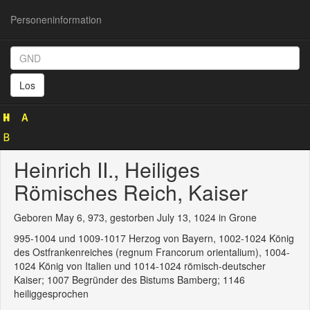
Personeninformation
Personeninformation
(GND
Los
118548255)
Heinrich II., Heiliges
Römisches Reich, Kaiser
Geboren May 6, 973, gestorben July 13, 1024 in Grone
995-1004 und 1009-1017 Herzog von Bayern, 1002-1024 König
des Ostfrankenreiches (regnum Francorum orientalium), 1004-
1024 König von Italien und 1014-1024 römisch-deutscher
Kaiser; 1007 Begründer des Bistums Bamberg; 1146
heiliggesprochen