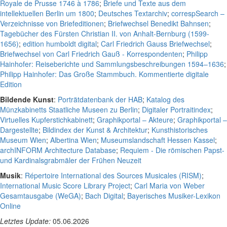
Royale de Prusse 1746 à 1786
;
Briefe und Texte aus dem
intellektuellen Berlin um 1800
;
Deutsches Textarchiv
;
correspSearch –
Verzeichnisse von Briefeditionen
;
Briefwechsel Benedikt Bahnsen
;
Tagebücher des Fürsten Christian II. von Anhalt-Bernburg (1599-
1656)
;
edition humboldt digital
;
Carl Friedrich Gauss Briefwechsel
;
Briefwechsel von Carl Friedrich Gauß - Korrespondenten
;
Philipp
Hainhofer: Reiseberichte und Sammlungsbeschreibungen 1594–1636
;
Philipp Hainhofer: Das Große Stammbuch. Kommentierte digitale
Edition
Bildende Kunst
:
Porträtdatenbank der HAB
;
Katalog des
Münzkabinetts Staatliche Museen zu Berlin
;
Digitaler Portraitindex
;
Virtuelles Kupferstichkabinett
;
Graphikportal – Akteure
;
Graphikportal –
Dargestellte
;
Bildindex der Kunst & Architektur
;
Kunsthistorisches
Museum Wien
;
Albertina Wien
;
Museumslandschaft Hessen Kassel
;
archINFORM Architecture Database
;
Requiem - Die römischen Papst-
und Kardinalsgrabmäler der Frühen Neuzeit
Musik
:
Répertoire International des Sources Musicales (RISM)
;
International Music Score Library Project
;
Carl Maria von Weber
Gesamtausgabe (WeGA)
;
Bach Digital
;
Bayerisches Musiker-Lexikon
Online
Letztes Update:
05.06.2026