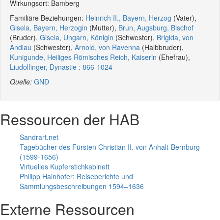
Wirkungsort: Bamberg
Familiäre Beziehungen:
Heinrich II., Bayern, Herzog
(Vater),
Gisela, Bayern, Herzogin
(Mutter),
Brun, Augsburg, Bischof
(Bruder),
Gisela, Ungarn, Königin
(Schwester),
Brigida, von
Andlau
(Schwester),
Arnold, von Ravenna
(Halbbruder),
Kunigunde, Heiliges Römisches Reich, Kaiserin
(Ehefrau),
Liudolfinger, Dynastie : 866-1024
Quelle:
GND
Ressourcen der HAB
Sandrart.net
Tagebücher des Fürsten Christian II. von Anhalt-Bernburg
(1599-1656)
Virtuelles Kupferstichkabinett
Philipp Hainhofer: Reiseberichte und
Sammlungsbeschreibungen 1594–1636
Externe Ressourcen