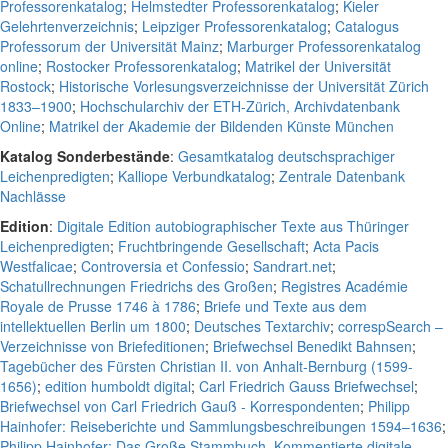
Professorenkatalog
;
Helmstedter Professorenkatalog
;
Kieler
Gelehrtenverzeichnis
;
Leipziger Professorenkatalog
;
Catalogus
Professorum der Universität Mainz
;
Marburger Professorenkatalog
online
;
Rostocker Professorenkatalog
;
Matrikel der Universität
Rostock
;
Historische Vorlesungsverzeichnisse der Universität Zürich
1833–1900
;
Hochschularchiv der ETH-Zürich, Archivdatenbank
Online
;
Matrikel der Akademie der Bildenden Künste München
Katalog Sonderbestände
:
Gesamtkatalog deutschsprachiger
Leichenpredigten
;
Kalliope Verbundkatalog
;
Zentrale Datenbank
Nachlässe
Edition
:
Digitale Edition autobiographischer Texte aus Thüringer
Leichenpredigten
;
Fruchtbringende Gesellschaft
;
Acta Pacis
Westfalicae
;
Controversia et Confessio
;
Sandrart.net
;
Schatullrechnungen Friedrichs des Großen
;
Registres Académie
Royale de Prusse 1746 à 1786
;
Briefe und Texte aus dem
intellektuellen Berlin um 1800
;
Deutsches Textarchiv
;
correspSearch –
Verzeichnisse von Briefeditionen
;
Briefwechsel Benedikt Bahnsen
;
Tagebücher des Fürsten Christian II. von Anhalt-Bernburg (1599-
1656)
;
edition humboldt digital
;
Carl Friedrich Gauss Briefwechsel
;
Briefwechsel von Carl Friedrich Gauß - Korrespondenten
;
Philipp
Hainhofer: Reiseberichte und Sammlungsbeschreibungen 1594–1636
;
Philipp Hainhofer: Das Große Stammbuch. Kommentierte digitale