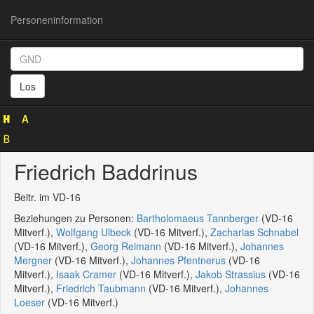
Personeninformation
Personeninformation
(GND
Los
119611821)
Friedrich Baddrinus
Beitr. im VD-16
Beziehungen zu Personen:
Bartholomaeus Tannberger
(VD-16
Mitverf.),
Wolfgang Ulbeck
(VD-16 Mitverf.),
Zacharias Schnabel
(VD-16 Mitverf.),
Georg Reimann
(VD-16 Mitverf.),
Johannes
Mergner
(VD-16 Mitverf.),
Johannes Pfentnerus
(VD-16
Mitverf.),
Isaak Cramer
(VD-16 Mitverf.),
Jakob Strassius
(VD-16
Mitverf.),
Friedrich Taubmann
(VD-16 Mitverf.),
Johannes
Loeser
(VD-16 Mitverf.)