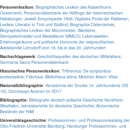
Personenlexikon
:
Biographisches Lexikon des Kaiserthums
Oesterreich
;
Personendatenbank der Höflinge der österreichischen
Habsburger
;
Jewish Encyclopedia 1906
;
Digitales Portal der Rabbiner
;
Lexikon Literatur in Tirol und Südtirol
;
Biographia Cisterciensis
;
Biographisches Lexikon der Münzmeister, Wardeine,
Stempelschneider und Medailleure (MMLO)
;
Lebenswelten,
Erfahrungsräume und politische Horizonte der ostpreußischen
Adelsfamilie Lehndorff vom 18. bis in das 20. Jahrhundert
Nachschlagewerk
:
Geschichtsquellen des deutschen Mittelalters
;
Germania Sacra Personendatenbank
Historisches Personenlexikon
:
Trithemius: De scriptoribus
ecclesiasticis
;
Fabricius: Bibliotheca latina
;
Melchior Adam: Vitae
Nationalbibliographie
:
Verzeichnis der Drucke 16. Jahrhunderts (VD
16)
;
Dünnhaupt-Autoren im VD17
Bibliographie
:
Bibliografie deutsch-jüdische Geschichte Nordrhein-
Westfalen
;
Jahresberichte für deutsche Geschichte
;
Alchemische
Bestände der HAB
Universitätsgeschichte
:
Professorinnen- und Professorenkatalog der
Otto-Friedrich-Universität Bamberg
;
Hamburger Professorinnen- und