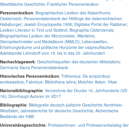
Westfälische Geschichte
;
Frankfurter Personenlexikon
Personenlexikon
:
Biographisches Lexikon des Kaiserthums
Oesterreich
;
Personendatenbank der Höflinge der österreichischen
Habsburger
;
Jewish Encyclopedia 1906
;
Digitales Portal der Rabbiner
;
Lexikon Literatur in Tirol und Südtirol
;
Biographia Cisterciensis
;
Biographisches Lexikon der Münzmeister, Wardeine,
Stempelschneider und Medailleure (MMLO)
;
Lebenswelten,
Erfahrungsräume und politische Horizonte der ostpreußischen
Adelsfamilie Lehndorff vom 18. bis in das 20. Jahrhundert
Nachschlagewerk
:
Geschichtsquellen des deutschen Mittelalters
;
Germania Sacra Personendatenbank
Historisches Personenlexikon
:
Trithemius: De scriptoribus
ecclesiasticis
;
Fabricius: Bibliotheca latina
;
Melchior Adam: Vitae
Nationalbibliographie
:
Verzeichnis der Drucke 16. Jahrhunderts (VD
16)
;
Dünnhaupt-Autoren im VD17
Bibliographie
:
Bibliografie deutsch-jüdische Geschichte Nordrhein-
Westfalen
;
Jahresberichte für deutsche Geschichte
;
Alchemische
Bestände der HAB
Universitätsgeschichte
:
Professorinnen- und Professorenkatalog der