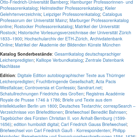
Otto-Friedrich-Universität Bamberg
;
Hamburger Professorinnen- und
Professorenkatalog
;
Helmstedter Professorenkatalog
;
Kieler
Gelehrtenverzeichnis
;
Leipziger Professorenkatalog
;
Catalogus
Professorum der Universität Mainz
;
Marburger Professorenkatalog
online
;
Rostocker Professorenkatalog
;
Matrikel der Universität
Rostock
;
Historische Vorlesungsverzeichnisse der Universität Zürich
1833–1900
;
Hochschularchiv der ETH-Zürich, Archivdatenbank
Online
;
Matrikel der Akademie der Bildenden Künste München
Katalog Sonderbestände
:
Gesamtkatalog deutschsprachiger
Leichenpredigten
;
Kalliope Verbundkatalog
;
Zentrale Datenbank
Nachlässe
Edition
:
Digitale Edition autobiographischer Texte aus Thüringer
Leichenpredigten
;
Fruchtbringende Gesellschaft
;
Acta Pacis
Westfalicae
;
Controversia et Confessio
;
Sandrart.net
;
Schatullrechnungen Friedrichs des Großen
;
Registres Académie
Royale de Prusse 1746 à 1786
;
Briefe und Texte aus dem
intellektuellen Berlin um 1800
;
Deutsches Textarchiv
;
correspSearch –
Verzeichnisse von Briefeditionen
;
Briefwechsel Benedikt Bahnsen
;
Tagebücher des Fürsten Christian II. von Anhalt-Bernburg (1599-
1656)
;
edition humboldt digital
;
Carl Friedrich Gauss Briefwechsel
;
Briefwechsel von Carl Friedrich Gauß - Korrespondenten
;
Philipp
Hainhofer: Reiseberichte und Sammlungsbeschreibungen 1594–1636
;