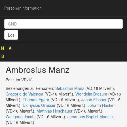
Personeninformation
Personeninformation
(GND
Los
119752654)
Ambrosius Manz
Beitr. im VD-16
Beziehungen zu Personen:
Sebastian Manz
(VD-16 Mitverf.),
Gregorio de Valencia
(VD-16 Mitverf.),
Wendelin Brosum
(VD-16
Mitverf.),
Thomas Egger
(VD-16 Mitverf.),
Jacob Fischer
(VD-16
Mitverf.),
Dionysius Grasser
(VD-16 Mitverf.),
Johann Hacker
(VD-16 Mitverf.),
Matthias Hirschauer
(VD-16 Mitverf.),
Wolfgang Jacobi
(VD-16 Mitverf.),
Johannes Baptist Maestlin
(VD-16 Mitverf.)