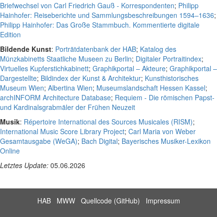
Briefwechsel von Carl Friedrich Gauß - Korrespondenten
;
Philipp
Hainhofer: Reiseberichte und Sammlungsbeschreibungen 1594–1636
;
Philipp Hainhofer: Das Große Stammbuch. Kommentierte digitale
Edition
Bildende Kunst
:
Porträtdatenbank der HAB
;
Katalog des
Münzkabinetts Staatliche Museen zu Berlin
;
Digitaler Portraitindex
;
Virtuelles Kupferstichkabinett
;
Graphikportal – Akteure
;
Graphikportal –
Dargestellte
;
Bildindex der Kunst & Architektur
;
Kunsthistorisches
Museum Wien
;
Albertina Wien
;
Museumslandschaft Hessen Kassel
;
archINFORM Architecture Database
;
Requiem - Die römischen Papst-
und Kardinalsgrabmäler der Frühen Neuzeit
Musik
:
Répertoire International des Sources Musicales (RISM)
;
International Music Score Library Project
;
Carl Maria von Weber
Gesamtausgabe (WeGA)
;
Bach Digital
;
Bayerisches Musiker-Lexikon
Online
Letztes Update:
05.06.2026
HAB
MWW
Quellcode (GitHub)
Impressum