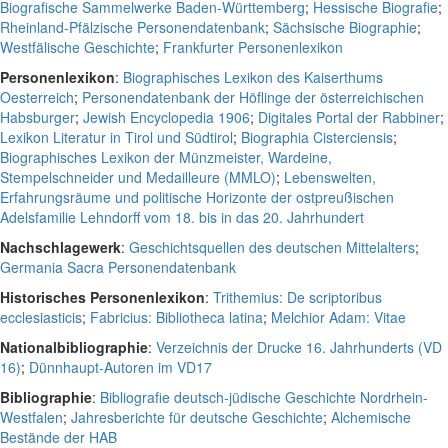
Biografische Sammelwerke Baden-Württemberg
;
Hessische Biografie
;
Rheinland-Pfälzische Personendatenbank
;
Sächsische Biographie
;
Westfälische Geschichte
;
Frankfurter Personenlexikon
Personenlexikon
:
Biographisches Lexikon des Kaiserthums
Oesterreich
;
Personendatenbank der Höflinge der österreichischen
Habsburger
;
Jewish Encyclopedia 1906
;
Digitales Portal der Rabbiner
;
Lexikon Literatur in Tirol und Südtirol
;
Biographia Cisterciensis
;
Biographisches Lexikon der Münzmeister, Wardeine,
Stempelschneider und Medailleure (MMLO)
;
Lebenswelten,
Erfahrungsräume und politische Horizonte der ostpreußischen
Adelsfamilie Lehndorff vom 18. bis in das 20. Jahrhundert
Nachschlagewerk
:
Geschichtsquellen des deutschen Mittelalters
;
Germania Sacra Personendatenbank
Historisches Personenlexikon
:
Trithemius: De scriptoribus
ecclesiasticis
;
Fabricius: Bibliotheca latina
;
Melchior Adam: Vitae
Nationalbibliographie
:
Verzeichnis der Drucke 16. Jahrhunderts (VD
16)
;
Dünnhaupt-Autoren im VD17
Bibliographie
:
Bibliografie deutsch-jüdische Geschichte Nordrhein-
Westfalen
;
Jahresberichte für deutsche Geschichte
;
Alchemische
Bestände der HAB