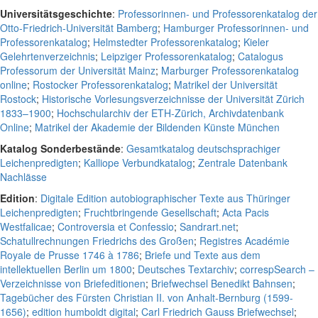
Universitätsgeschichte
:
Professorinnen- und Professorenkatalog der
Otto-Friedrich-Universität Bamberg
;
Hamburger Professorinnen- und
Professorenkatalog
;
Helmstedter Professorenkatalog
;
Kieler
Gelehrtenverzeichnis
;
Leipziger Professorenkatalog
;
Catalogus
Professorum der Universität Mainz
;
Marburger Professorenkatalog
online
;
Rostocker Professorenkatalog
;
Matrikel der Universität
Rostock
;
Historische Vorlesungsverzeichnisse der Universität Zürich
1833–1900
;
Hochschularchiv der ETH-Zürich, Archivdatenbank
Online
;
Matrikel der Akademie der Bildenden Künste München
Katalog Sonderbestände
:
Gesamtkatalog deutschsprachiger
Leichenpredigten
;
Kalliope Verbundkatalog
;
Zentrale Datenbank
Nachlässe
Edition
:
Digitale Edition autobiographischer Texte aus Thüringer
Leichenpredigten
;
Fruchtbringende Gesellschaft
;
Acta Pacis
Westfalicae
;
Controversia et Confessio
;
Sandrart.net
;
Schatullrechnungen Friedrichs des Großen
;
Registres Académie
Royale de Prusse 1746 à 1786
;
Briefe und Texte aus dem
intellektuellen Berlin um 1800
;
Deutsches Textarchiv
;
correspSearch –
Verzeichnisse von Briefeditionen
;
Briefwechsel Benedikt Bahnsen
;
Tagebücher des Fürsten Christian II. von Anhalt-Bernburg (1599-
1656)
;
edition humboldt digital
;
Carl Friedrich Gauss Briefwechsel
;