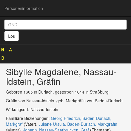
Personeninformation
Personeninformation
(GND
Los
1202745830)
Sibylle Magdalene, Nassau-
Idstein, Gräfin
Geboren 1605 in Durlach, gestorben 1644 in Straßburg
Gräfin von Nassau-Idstein, geb. Markgräfin von Baden-Durlach
Wirkungsort: Nassau-Idstein
Familiäre Beziehungen:
Georg Friedrich, Baden-Durlach,
Markgraf
(Vater),
Juliane Ursula, Baden-Durlach, Markgräfin
(Mutter),
Johann, Nassau-Saarbrücken, Graf
(Ehemann),