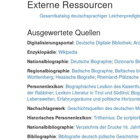
Externe Ressourcen
Gesamtkatalog deutschsprachiger Leichenpredigt
Ausgewertete Quellen
Digitalisierungsportal
:
Deutsche Digitale Bibliothek
;
Arc
Enzyklopädie
:
Wikipedia
Nationalbiographie
:
Deutsche Biographie
;
Dizionario Bio
Regionalbiographie
:
Badische Biographie
;
Baltisches b
Württemberg
;
Hessische Biografie
;
Rheinland-Pfälzisch
Personenlexikon
:
Biographisches Lexikon des Kaiserth
der Rabbiner
;
Lexikon Literatur in Tirol und Südtirol
;
Biog
Lebenswelten, Erfahrungsräume und politische Horizonte 
Nachschlagewerk
:
Geschichtsquellen des deutschen Mit
Historisches Personenlexikon
:
Trithemius: De scriptori
Nationalbibliographie
:
Verzeichnis der Drucke 16. Jah
Bibliographie
:
Bibliografie deutsch-jüdische Geschichte