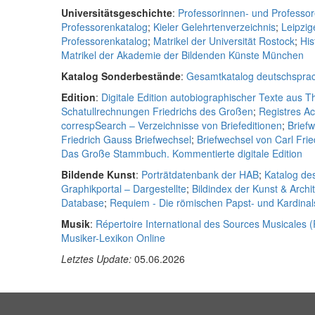
Universitätsgeschichte
:
Professorinnen- und Professor
Professorenkatalog
;
Kieler Gelehrtenverzeichnis
;
Leipzig
Professorenkatalog
;
Matrikel der Universität Rostock
;
His
Matrikel der Akademie der Bildenden Künste München
Katalog Sonderbestände
:
Gesamtkatalog deutschsprac
Edition
:
Digitale Edition autobiographischer Texte aus 
Schatullrechnungen Friedrichs des Großen
;
Registres A
correspSearch – Verzeichnisse von Briefeditionen
;
Brief
Friedrich Gauss Briefwechsel
;
Briefwechsel von Carl Fri
Das Große Stammbuch. Kommentierte digitale Edition
Bildende Kunst
:
Porträtdatenbank der HAB
;
Katalog de
Graphikportal – Dargestellte
;
Bildindex der Kunst & Archi
Database
;
Requiem - Die römischen Papst- und Kardina
Musik
:
Répertoire International des Sources Musicales 
Musiker-Lexikon Online
Letztes Update:
05.06.2026