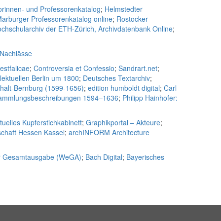
rinnen- und Professorenkatalog
;
Helmstedter
arburger Professorenkatalog online
;
Rostocker
chschularchiv der ETH-Zürich, Archivdatenbank Online
;
 Nachlässe
estfalicae
;
Controversia et Confessio
;
Sandrart.net
;
lektuellen Berlin um 1800
;
Deutsches Textarchiv
;
nhalt-Bernburg (1599-1656)
;
edition humboldt digital
;
Carl
d Sammlungsbeschreibungen 1594–1636
;
Philipp Hainhofer:
rtuelles Kupferstichkabinett
;
Graphikportal – Akteure
;
chaft Hessen Kassel
;
archINFORM Architecture
er Gesamtausgabe (WeGA)
;
Bach Digital
;
Bayerisches