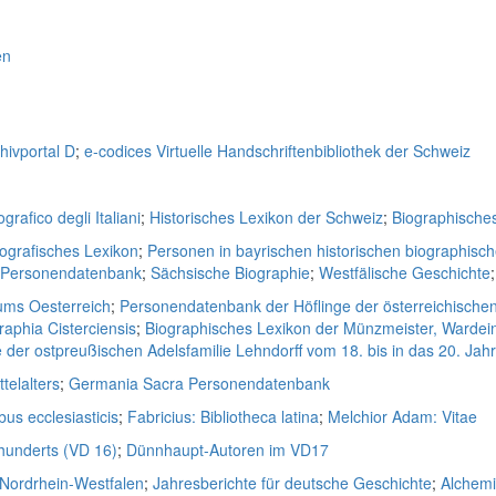
en
hivportal D
;
e-codices Virtuelle Handschriftenbibliothek der Schweiz
grafico degli Italiani
;
Historisches Lexikon der Schweiz
;
Biographische
iografisches Lexikon
;
Personen in bayrischen historischen biographisc
e Personendatenbank
;
Sächsische Biographie
;
Westfälische Geschichte
ums Oesterreich
;
Personendatenbank der Höflinge der österreichische
raphia Cisterciensis
;
Biographisches Lexikon der Münzmeister, Wardei
der ostpreußischen Adelsfamilie Lehndorff vom 18. bis in das 20. Jah
telalters
;
Germania Sacra Personendatenbank
bus ecclesiasticis
;
Fabricius: Bibliotheca latina
;
Melchior Adam: Vitae
rhunderts (VD 16)
;
Dünnhaupt-Autoren im VD17
 Nordrhein-Westfalen
;
Jahresberichte für deutsche Geschichte
;
Alchem