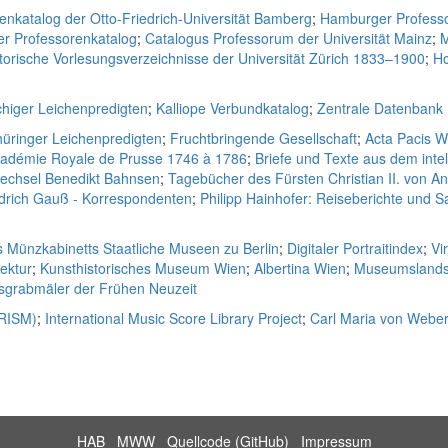
enkatalog der Otto-Friedrich-Universität Bamberg
;
Hamburger Professo
er Professorenkatalog
;
Catalogus Professorum der Universität Mainz
;
M
torische Vorlesungsverzeichnisse der Universität Zürich 1833–1900
;
Ho
higer Leichenpredigten
;
Kalliope Verbundkatalog
;
Zentrale Datenbank
Thüringer Leichenpredigten
;
Fruchtbringende Gesellschaft
;
Acta Pacis W
cadémie Royale de Prusse 1746 à 1786
;
Briefe und Texte aus dem intel
wechsel Benedikt Bahnsen
;
Tagebücher des Fürsten Christian II. von A
edrich Gauß - Korrespondenten
;
Philipp Hainhofer: Reiseberichte un
s Münzkabinetts Staatliche Museen zu Berlin
;
Digitaler Portraitindex
;
Vi
tektur
;
Kunsthistorisches Museum Wien
;
Albertina Wien
;
Museumslands
lsgrabmäler der Frühen Neuzeit
(RISM)
;
International Music Score Library Project
;
Carl Maria von Web
HAB
MWW
Quellcode (GitHub)
Impressum