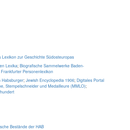
s Lexikon zur Geschichte Südosteuropas
hen Lexika
;
Biografische Sammelwerke Baden-
;
Frankfurter Personenlexikon
n Habsburger
;
Jewish Encyclopedia 1906
;
Digitales Portal
ne, Stempelschneider und Medailleure (MMLO)
;
rhundert
ische Bestände der HAB