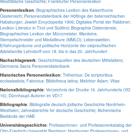
Westfälische Geschichte
;
Frankfurter Personenlexikon
Personenlexikon
:
Biographisches Lexikon des Kaiserthums
Oesterreich
;
Personendatenbank der Höflinge der österreichischen
Habsburger
;
Jewish Encyclopedia 1906
;
Digitales Portal der Rabbiner
;
Lexikon Literatur in Tirol und Südtirol
;
Biographia Cisterciensis
;
Biographisches Lexikon der Münzmeister, Wardeine,
Stempelschneider und Medailleure (MMLO)
;
Lebenswelten,
Erfahrungsräume und politische Horizonte der ostpreußischen
Adelsfamilie Lehndorff vom 18. bis in das 20. Jahrhundert
Nachschlagewerk
:
Geschichtsquellen des deutschen Mittelalters
;
Germania Sacra Personendatenbank
Historisches Personenlexikon
:
Trithemius: De scriptoribus
ecclesiasticis
;
Fabricius: Bibliotheca latina
;
Melchior Adam: Vitae
Nationalbibliographie
:
Verzeichnis der Drucke 16. Jahrhunderts (VD
16)
;
Dünnhaupt-Autoren im VD17
Bibliographie
:
Bibliografie deutsch-jüdische Geschichte Nordrhein-
Westfalen
;
Jahresberichte für deutsche Geschichte
;
Alchemische
Bestände der HAB
Universitätsgeschichte
:
Professorinnen- und Professorenkatalog der
Otto-Friedrich-Universität Bamberg
;
Hamburger Professorinnen- und