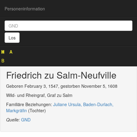
Personeninformation
Personeninformation
(GND
Los
121390365)
Friedrich zu Salm-Neufville
Geboren February 3, 1547, gestorben November 5, 1608
Wild- und Rheingraf, Graf zu Salm
Familiäre Beziehungen:
Juliane Ursula, Baden-Durlach,
Markgräfin
(Tochter)
Quelle:
GND