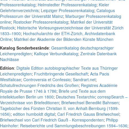
Professorenkatalog
;
Helmstedter Professorenkatalog
;
Kieler
Gelehrtenverzeichnis
;
Leipziger Professorenkatalog
;
Catalogus
Professorum der Universität Mainz
;
Marburger Professorenkatalog
online
;
Rostocker Professorenkatalog
;
Matrikel der Universität
Rostock
;
Historische Vorlesungsverzeichnisse der Universität Zürich
1833–1900
;
Hochschularchiv der ETH-Zürich, Archivdatenbank
Online
;
Matrikel der Akademie der Bildenden Künste München
Katalog Sonderbestände
:
Gesamtkatalog deutschsprachiger
Leichenpredigten
;
Kalliope Verbundkatalog
;
Zentrale Datenbank
Nachlässe
Edition
:
Digitale Edition autobiographischer Texte aus Thüringer
Leichenpredigten
;
Fruchtbringende Gesellschaft
;
Acta Pacis
Westfalicae
;
Controversia et Confessio
;
Sandrart.net
;
Schatullrechnungen Friedrichs des Großen
;
Registres Académie
Royale de Prusse 1746 à 1786
;
Briefe und Texte aus dem
intellektuellen Berlin um 1800
;
Deutsches Textarchiv
;
correspSearch –
Verzeichnisse von Briefeditionen
;
Briefwechsel Benedikt Bahnsen
;
Tagebücher des Fürsten Christian II. von Anhalt-Bernburg (1599-
1656)
;
edition humboldt digital
;
Carl Friedrich Gauss Briefwechsel
;
Briefwechsel von Carl Friedrich Gauß - Korrespondenten
;
Philipp
Hainhofer: Reiseberichte und Sammlungsbeschreibungen 1594–1636
;