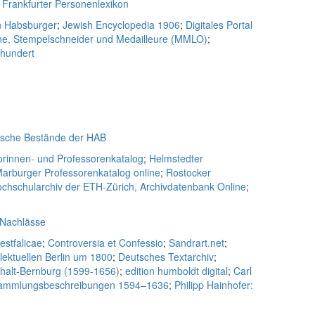
;
Frankfurter Personenlexikon
n Habsburger
;
Jewish Encyclopedia 1906
;
Digitales Portal
ne, Stempelschneider und Medailleure (MMLO)
;
rhundert
ische Bestände der HAB
rinnen- und Professorenkatalog
;
Helmstedter
arburger Professorenkatalog online
;
Rostocker
chschularchiv der ETH-Zürich, Archivdatenbank Online
;
 Nachlässe
estfalicae
;
Controversia et Confessio
;
Sandrart.net
;
lektuellen Berlin um 1800
;
Deutsches Textarchiv
;
nhalt-Bernburg (1599-1656)
;
edition humboldt digital
;
Carl
d Sammlungsbeschreibungen 1594–1636
;
Philipp Hainhofer: