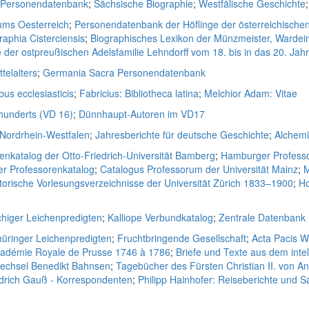
e Personendatenbank
;
Sächsische Biographie
;
Westfälische Geschichte
ums Oesterreich
;
Personendatenbank der Höflinge der österreichische
raphia Cisterciensis
;
Biographisches Lexikon der Münzmeister, Wardei
der ostpreußischen Adelsfamilie Lehndorff vom 18. bis in das 20. Jah
telalters
;
Germania Sacra Personendatenbank
bus ecclesiasticis
;
Fabricius: Bibliotheca latina
;
Melchior Adam: Vitae
rhunderts (VD 16)
;
Dünnhaupt-Autoren im VD17
 Nordrhein-Westfalen
;
Jahresberichte für deutsche Geschichte
;
Alchem
enkatalog der Otto-Friedrich-Universität Bamberg
;
Hamburger Professo
er Professorenkatalog
;
Catalogus Professorum der Universität Mainz
;
M
torische Vorlesungsverzeichnisse der Universität Zürich 1833–1900
;
Ho
higer Leichenpredigten
;
Kalliope Verbundkatalog
;
Zentrale Datenbank
Thüringer Leichenpredigten
;
Fruchtbringende Gesellschaft
;
Acta Pacis W
cadémie Royale de Prusse 1746 à 1786
;
Briefe und Texte aus dem intel
wechsel Benedikt Bahnsen
;
Tagebücher des Fürsten Christian II. von A
edrich Gauß - Korrespondenten
;
Philipp Hainhofer: Reiseberichte un