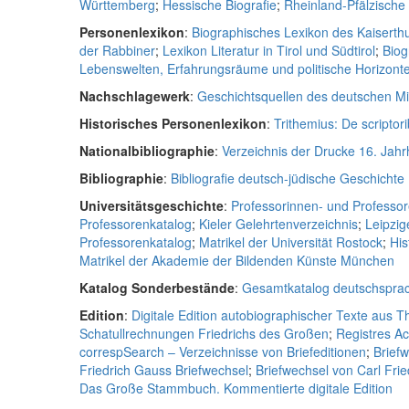
Württemberg
;
Hessische Biografie
;
Rheinland-Pfälzisch
Personenlexikon
:
Biographisches Lexikon des Kaiserth
der Rabbiner
;
Lexikon Literatur in Tirol und Südtirol
;
Biog
Lebenswelten, Erfahrungsräume und politische Horizonte 
Nachschlagewerk
:
Geschichtsquellen des deutschen Mit
Historisches Personenlexikon
:
Trithemius: De scriptori
Nationalbibliographie
:
Verzeichnis der Drucke 16. Jah
Bibliographie
:
Bibliografie deutsch-jüdische Geschichte
Universitätsgeschichte
:
Professorinnen- und Professor
Professorenkatalog
;
Kieler Gelehrtenverzeichnis
;
Leipzig
Professorenkatalog
;
Matrikel der Universität Rostock
;
His
Matrikel der Akademie der Bildenden Künste München
Katalog Sonderbestände
:
Gesamtkatalog deutschsprac
Edition
:
Digitale Edition autobiographischer Texte aus 
Schatullrechnungen Friedrichs des Großen
;
Registres A
correspSearch – Verzeichnisse von Briefeditionen
;
Brief
Friedrich Gauss Briefwechsel
;
Briefwechsel von Carl Fri
Das Große Stammbuch. Kommentierte digitale Edition