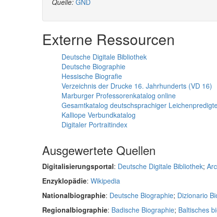
Quelle:
GND
Externe Ressourcen
Deutsche Digitale Bibliothek
Deutsche Biographie
Hessische Biografie
Verzeichnis der Drucke 16. Jahrhunderts (VD 16)
Marburger Professorenkatalog online
Gesamtkatalog deutschsprachiger Leichenpredigt
Kalliope Verbundkatalog
Digitaler Portraitindex
Ausgewertete Quellen
Digitalisierungsportal
:
Deutsche Digitale Bibliothek
;
Arc
Enzyklopädie
:
Wikipedia
Nationalbiographie
:
Deutsche Biographie
;
Dizionario Bio
Regionalbiographie
:
Badische Biographie
;
Baltisches b