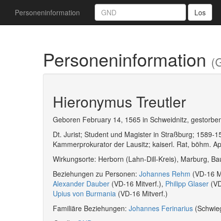
Personeninformation
Los
Personeninformation
(
Hieronymus Treutler
Geboren February 14, 1565 in Schweidnitz, gestorbe
Dt. Jurist; Student und Magister in Straßburg; 1589-1
Kammerprokurator der Lausitz; kaiserl. Rat, böhm. Ap
Wirkungsorte: Herborn (Lahn-Dill-Kreis), Marburg, Ba
Beziehungen zu Personen:
Johannes Rehm
(VD-16 Mi
Alexander Dauber
(VD-16 Mitverf.),
Philipp Glaser
(VD
Upius von Burmania
(VD-16 Mitverf.)
Familiäre Beziehungen:
Johannes Ferinarius
(Schwieg