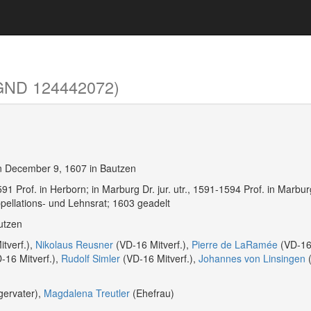
GND 124442072)
n December 9, 1607 in Bautzen
591 Prof. in Herborn; in Marburg Dr. jur. utr., 1591-1594 Prof. in Marb
pellations- und Lehnsrat; 1603 geadelt
utzen
tverf.),
Nikolaus Reusner
(VD-16 Mitverf.),
Pierre de LaRamée
(VD-16 
-16 Mitverf.),
Rudolf Simler
(VD-16 Mitverf.),
Johannes von Linsingen
(
ervater),
Magdalena Treutler
(Ehefrau)