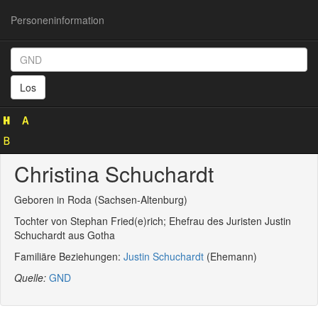
Personeninformation
Personeninformation
(GND
Los
129905798)
Christina Schuchardt
Geboren in Roda (Sachsen-Altenburg)
Tochter von Stephan Fried(e)rich; Ehefrau des Juristen Justin
Schuchardt aus Gotha
Familiäre Beziehungen:
Justin Schuchardt
(Ehemann)
Quelle:
GND