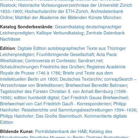
Rostock
;
Historische Vorlesungsverzeichnisse der Universität Zürich
1833–1900
;
Hochschularchiv der ETH-Zürich, Archivdatenbank
Online
;
Matrikel der Akademie der Bildenden Künste München
Katalog Sonderbestände
:
Gesamtkatalog deutschsprachiger
Leichenpredigten
;
Kalliope Verbundkatalog
;
Zentrale Datenbank
Nachlässe
Edition
:
Digitale Edition autobiographischer Texte aus Thüringer
Leichenpredigten
;
Fruchtbringende Gesellschaft
;
Acta Pacis
Westfalicae
;
Controversia et Confessio
;
Sandrart.net
;
Schatullrechnungen Friedrichs des Großen
;
Registres Académie
Royale de Prusse 1746 à 1786
;
Briefe und Texte aus dem
intellektuellen Berlin um 1800
;
Deutsches Textarchiv
;
correspSearch –
Verzeichnisse von Briefeditionen
;
Briefwechsel Benedikt Bahnsen
;
Tagebücher des Fürsten Christian II. von Anhalt-Bernburg (1599-
1656)
;
edition humboldt digital
;
Carl Friedrich Gauss Briefwechsel
;
Briefwechsel von Carl Friedrich Gauß - Korrespondenten
;
Philipp
Hainhofer: Reiseberichte und Sammlungsbeschreibungen 1594–1636
;
Philipp Hainhofer: Das Große Stammbuch. Kommentierte digitale
Edition
Bildende Kunst
:
Porträtdatenbank der HAB
;
Katalog des
Münzkabinetts Staatliche Museen zu Berlin
;
Digitaler Portraitindex
;