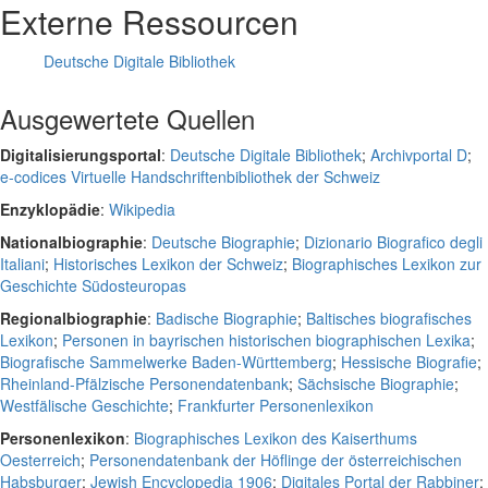
Externe Ressourcen
Deutsche Digitale Bibliothek
Ausgewertete Quellen
Digitalisierungsportal
:
Deutsche Digitale Bibliothek
;
Archivportal D
;
e-codices Virtuelle Handschriftenbibliothek der Schweiz
Enzyklopädie
:
Wikipedia
Nationalbiographie
:
Deutsche Biographie
;
Dizionario Biografico degli
Italiani
;
Historisches Lexikon der Schweiz
;
Biographisches Lexikon zur
Geschichte Südosteuropas
Regionalbiographie
:
Badische Biographie
;
Baltisches biografisches
Lexikon
;
Personen in bayrischen historischen biographischen Lexika
;
Biografische Sammelwerke Baden-Württemberg
;
Hessische Biografie
;
Rheinland-Pfälzische Personendatenbank
;
Sächsische Biographie
;
Westfälische Geschichte
;
Frankfurter Personenlexikon
Personenlexikon
:
Biographisches Lexikon des Kaiserthums
Oesterreich
;
Personendatenbank der Höflinge der österreichischen
Habsburger
;
Jewish Encyclopedia 1906
;
Digitales Portal der Rabbiner
;