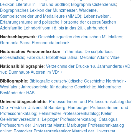
Lexikon Literatur in Tirol und Südtirol
;
Biographia Cisterciensis
;
Biographisches Lexikon der Münzmeister, Wardeine,
Stempelschneider und Medailleure (MMLO)
;
Lebenswelten,
Erfahrungsräume und politische Horizonte der ostpreußischen
Adelsfamilie Lehndorff vom 18. bis in das 20. Jahrhundert
Nachschlagewerk
:
Geschichtsquellen des deutschen Mittelalters
;
Germania Sacra Personendatenbank
Historisches Personenlexikon
:
Trithemius: De scriptoribus
ecclesiasticis
;
Fabricius: Bibliotheca latina
;
Melchior Adam: Vitae
Nationalbibliographie
:
Verzeichnis der Drucke 16. Jahrhunderts (VD
16)
;
Dünnhaupt-Autoren im VD17
Bibliographie
:
Bibliografie deutsch-jüdische Geschichte Nordrhein-
Westfalen
;
Jahresberichte für deutsche Geschichte
;
Alchemische
Bestände der HAB
Universitätsgeschichte
:
Professorinnen- und Professorenkatalog der
Otto-Friedrich-Universität Bamberg
;
Hamburger Professorinnen- und
Professorenkatalog
;
Helmstedter Professorenkatalog
;
Kieler
Gelehrtenverzeichnis
;
Leipziger Professorenkatalog
;
Catalogus
Professorum der Universität Mainz
;
Marburger Professorenkatalog
online
;
Rostocker Professorenkatalog
;
Matrikel der Universität