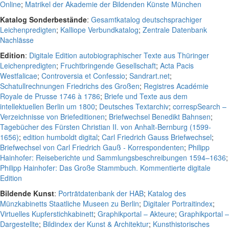
Online
;
Matrikel der Akademie der Bildenden Künste München
Katalog Sonderbestände
:
Gesamtkatalog deutschsprachiger
Leichenpredigten
;
Kalliope Verbundkatalog
;
Zentrale Datenbank
Nachlässe
Edition
:
Digitale Edition autobiographischer Texte aus Thüringer
Leichenpredigten
;
Fruchtbringende Gesellschaft
;
Acta Pacis
Westfalicae
;
Controversia et Confessio
;
Sandrart.net
;
Schatullrechnungen Friedrichs des Großen
;
Registres Académie
Royale de Prusse 1746 à 1786
;
Briefe und Texte aus dem
intellektuellen Berlin um 1800
;
Deutsches Textarchiv
;
correspSearch –
Verzeichnisse von Briefeditionen
;
Briefwechsel Benedikt Bahnsen
;
Tagebücher des Fürsten Christian II. von Anhalt-Bernburg (1599-
1656)
;
edition humboldt digital
;
Carl Friedrich Gauss Briefwechsel
;
Briefwechsel von Carl Friedrich Gauß - Korrespondenten
;
Philipp
Hainhofer: Reiseberichte und Sammlungsbeschreibungen 1594–1636
;
Philipp Hainhofer: Das Große Stammbuch. Kommentierte digitale
Edition
Bildende Kunst
:
Porträtdatenbank der HAB
;
Katalog des
Münzkabinetts Staatliche Museen zu Berlin
;
Digitaler Portraitindex
;
Virtuelles Kupferstichkabinett
;
Graphikportal – Akteure
;
Graphikportal –
Dargestellte
;
Bildindex der Kunst & Architektur
;
Kunsthistorisches