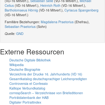
(VD-16 Mitverf.),
Sebastian Selle
(VD-16 Mitverf.),
Michael
Celius
(VD-16 Mitverf.),
Heinrich Roth
(VD-16 Mitverf.),
Bartholomaeus Hörnig
(VD-16 Mitverf.),
Cyriacus Spangenberg
(VD-16 Mitverf.)
Familiäre Beziehungen:
Magdalena Praetorius
(Ehefrau),
Sebastian Praetorius
(Sohn)
Quelle:
GND
Externe Ressourcen
Deutsche Digitale Bibliothek
Wikipedia
Deutsche Biographie
Verzeichnis der Drucke 16. Jahrhunderts (VD 16)
Gesamtkatalog deutschsprachiger Leichenpredigten
Controversia et Confessio
Kalliope Verbundkatalog
correspSearch – Verzeichnisse von Briefeditionen
Porträtdatenbank der HAB
Digitaler Portraitindex