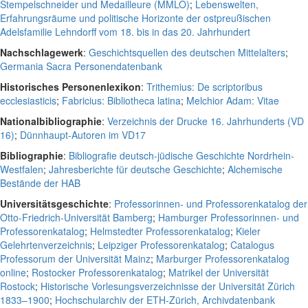
Stempelschneider und Medailleure (MMLO)
;
Lebenswelten,
Erfahrungsräume und politische Horizonte der ostpreußischen
Adelsfamilie Lehndorff vom 18. bis in das 20. Jahrhundert
Nachschlagewerk
:
Geschichtsquellen des deutschen Mittelalters
;
Germania Sacra Personendatenbank
Historisches Personenlexikon
:
Trithemius: De scriptoribus
ecclesiasticis
;
Fabricius: Bibliotheca latina
;
Melchior Adam: Vitae
Nationalbibliographie
:
Verzeichnis der Drucke 16. Jahrhunderts (VD
16)
;
Dünnhaupt-Autoren im VD17
Bibliographie
:
Bibliografie deutsch-jüdische Geschichte Nordrhein-
Westfalen
;
Jahresberichte für deutsche Geschichte
;
Alchemische
Bestände der HAB
Universitätsgeschichte
:
Professorinnen- und Professorenkatalog der
Otto-Friedrich-Universität Bamberg
;
Hamburger Professorinnen- und
Professorenkatalog
;
Helmstedter Professorenkatalog
;
Kieler
Gelehrtenverzeichnis
;
Leipziger Professorenkatalog
;
Catalogus
Professorum der Universität Mainz
;
Marburger Professorenkatalog
online
;
Rostocker Professorenkatalog
;
Matrikel der Universität
Rostock
;
Historische Vorlesungsverzeichnisse der Universität Zürich
1833–1900
;
Hochschularchiv der ETH-Zürich, Archivdatenbank