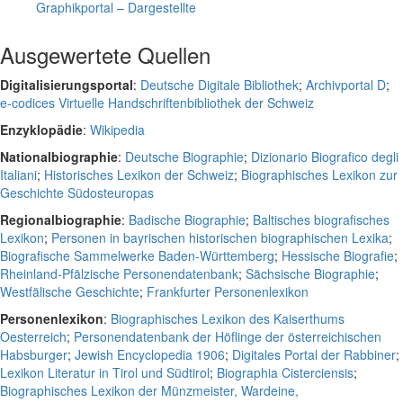
Graphikportal – Dargestellte
Ausgewertete Quellen
Digitalisierungsportal
:
Deutsche Digitale Bibliothek
;
Archivportal D
;
e-codices Virtuelle Handschriftenbibliothek der Schweiz
Enzyklopädie
:
Wikipedia
Nationalbiographie
:
Deutsche Biographie
;
Dizionario Biografico degli
Italiani
;
Historisches Lexikon der Schweiz
;
Biographisches Lexikon zur
Geschichte Südosteuropas
Regionalbiographie
:
Badische Biographie
;
Baltisches biografisches
Lexikon
;
Personen in bayrischen historischen biographischen Lexika
;
Biografische Sammelwerke Baden-Württemberg
;
Hessische Biografie
;
Rheinland-Pfälzische Personendatenbank
;
Sächsische Biographie
;
Westfälische Geschichte
;
Frankfurter Personenlexikon
Personenlexikon
:
Biographisches Lexikon des Kaiserthums
Oesterreich
;
Personendatenbank der Höflinge der österreichischen
Habsburger
;
Jewish Encyclopedia 1906
;
Digitales Portal der Rabbiner
;
Lexikon Literatur in Tirol und Südtirol
;
Biographia Cisterciensis
;
Biographisches Lexikon der Münzmeister, Wardeine,