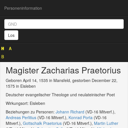
Personeninformation
Personeninformation
(GND
Los
129919268)
Magister Zacharias Praetorius
Geboren April 14, 1535 in Mansfeld, gestorben December 22,
1575 in Eisleben
Deutscher evangelischer Theologe und neulateinischer Poet
Wirkungsort: Eisleben
Beziehungen zu Personen:
Johann Richard
(VD-16 Mitverf.),
Andreas Perlitius
(VD-16 Mitverf.),
Konrad Porta
(VD-16
Mitverf.),
Gottschalk Praetorius
(VD-16 Mitverf.),
Martin Luther