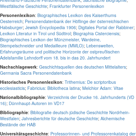
Rheinland-Pfälzische Personendatenbank
;
Sächsische Biographie
;
Westfälische Geschichte
;
Frankfurter Personenlexikon
Personenlexikon
:
Biographisches Lexikon des Kaiserthums
Oesterreich
;
Personendatenbank der Höflinge der österreichischen
Habsburger
;
Jewish Encyclopedia 1906
;
Digitales Portal der Rabbiner
;
Lexikon Literatur in Tirol und Südtirol
;
Biographia Cisterciensis
;
Biographisches Lexikon der Münzmeister, Wardeine,
Stempelschneider und Medailleure (MMLO)
;
Lebenswelten,
Erfahrungsräume und politische Horizonte der ostpreußischen
Adelsfamilie Lehndorff vom 18. bis in das 20. Jahrhundert
Nachschlagewerk
:
Geschichtsquellen des deutschen Mittelalters
;
Germania Sacra Personendatenbank
Historisches Personenlexikon
:
Trithemius: De scriptoribus
ecclesiasticis
;
Fabricius: Bibliotheca latina
;
Melchior Adam: Vitae
Nationalbibliographie
:
Verzeichnis der Drucke 16. Jahrhunderts (VD
16)
;
Dünnhaupt-Autoren im VD17
Bibliographie
:
Bibliografie deutsch-jüdische Geschichte Nordrhein-
Westfalen
;
Jahresberichte für deutsche Geschichte
;
Alchemische
Bestände der HAB
Universitätsgeschichte
:
Professorinnen- und Professorenkatalog der