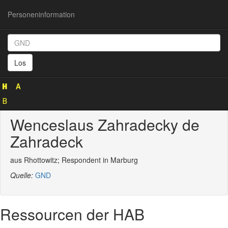
Personeninformation
Personeninformation
(GND
Los
132885654)
Wenceslaus Zahradecky de
Zahradeck
aus Rhottowitz; Respondent in Marburg
Quelle:
GND
Ressourcen der HAB