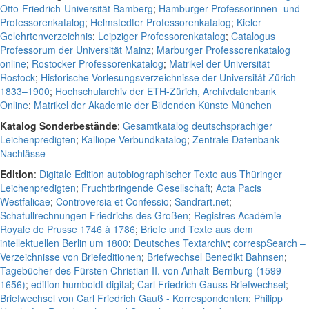
Otto-Friedrich-Universität Bamberg
;
Hamburger Professorinnen- und
Professorenkatalog
;
Helmstedter Professorenkatalog
;
Kieler
Gelehrtenverzeichnis
;
Leipziger Professorenkatalog
;
Catalogus
Professorum der Universität Mainz
;
Marburger Professorenkatalog
online
;
Rostocker Professorenkatalog
;
Matrikel der Universität
Rostock
;
Historische Vorlesungsverzeichnisse der Universität Zürich
1833–1900
;
Hochschularchiv der ETH-Zürich, Archivdatenbank
Online
;
Matrikel der Akademie der Bildenden Künste München
Katalog Sonderbestände
:
Gesamtkatalog deutschsprachiger
Leichenpredigten
;
Kalliope Verbundkatalog
;
Zentrale Datenbank
Nachlässe
Edition
:
Digitale Edition autobiographischer Texte aus Thüringer
Leichenpredigten
;
Fruchtbringende Gesellschaft
;
Acta Pacis
Westfalicae
;
Controversia et Confessio
;
Sandrart.net
;
Schatullrechnungen Friedrichs des Großen
;
Registres Académie
Royale de Prusse 1746 à 1786
;
Briefe und Texte aus dem
intellektuellen Berlin um 1800
;
Deutsches Textarchiv
;
correspSearch –
Verzeichnisse von Briefeditionen
;
Briefwechsel Benedikt Bahnsen
;
Tagebücher des Fürsten Christian II. von Anhalt-Bernburg (1599-
1656)
;
edition humboldt digital
;
Carl Friedrich Gauss Briefwechsel
;
Briefwechsel von Carl Friedrich Gauß - Korrespondenten
;
Philipp