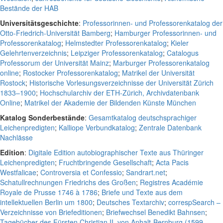
Bestände der HAB
Universitätsgeschichte
:
Professorinnen- und Professorenkatalog der
Otto-Friedrich-Universität Bamberg
;
Hamburger Professorinnen- und
Professorenkatalog
;
Helmstedter Professorenkatalog
;
Kieler
Gelehrtenverzeichnis
;
Leipziger Professorenkatalog
;
Catalogus
Professorum der Universität Mainz
;
Marburger Professorenkatalog
online
;
Rostocker Professorenkatalog
;
Matrikel der Universität
Rostock
;
Historische Vorlesungsverzeichnisse der Universität Zürich
1833–1900
;
Hochschularchiv der ETH-Zürich, Archivdatenbank
Online
;
Matrikel der Akademie der Bildenden Künste München
Katalog Sonderbestände
:
Gesamtkatalog deutschsprachiger
Leichenpredigten
;
Kalliope Verbundkatalog
;
Zentrale Datenbank
Nachlässe
Edition
:
Digitale Edition autobiographischer Texte aus Thüringer
Leichenpredigten
;
Fruchtbringende Gesellschaft
;
Acta Pacis
Westfalicae
;
Controversia et Confessio
;
Sandrart.net
;
Schatullrechnungen Friedrichs des Großen
;
Registres Académie
Royale de Prusse 1746 à 1786
;
Briefe und Texte aus dem
intellektuellen Berlin um 1800
;
Deutsches Textarchiv
;
correspSearch –
Verzeichnisse von Briefeditionen
;
Briefwechsel Benedikt Bahnsen
;
Tagebücher des Fürsten Christian II. von Anhalt-Bernburg (1599-