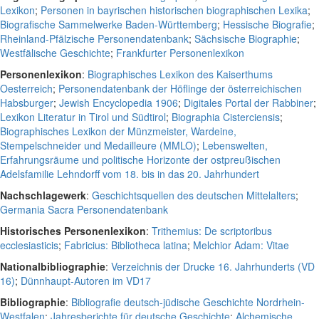
Lexikon
;
Personen in bayrischen historischen biographischen Lexika
;
Biografische Sammelwerke Baden-Württemberg
;
Hessische Biografie
;
Rheinland-Pfälzische Personendatenbank
;
Sächsische Biographie
;
Westfälische Geschichte
;
Frankfurter Personenlexikon
Personenlexikon
:
Biographisches Lexikon des Kaiserthums
Oesterreich
;
Personendatenbank der Höflinge der österreichischen
Habsburger
;
Jewish Encyclopedia 1906
;
Digitales Portal der Rabbiner
;
Lexikon Literatur in Tirol und Südtirol
;
Biographia Cisterciensis
;
Biographisches Lexikon der Münzmeister, Wardeine,
Stempelschneider und Medailleure (MMLO)
;
Lebenswelten,
Erfahrungsräume und politische Horizonte der ostpreußischen
Adelsfamilie Lehndorff vom 18. bis in das 20. Jahrhundert
Nachschlagewerk
:
Geschichtsquellen des deutschen Mittelalters
;
Germania Sacra Personendatenbank
Historisches Personenlexikon
:
Trithemius: De scriptoribus
ecclesiasticis
;
Fabricius: Bibliotheca latina
;
Melchior Adam: Vitae
Nationalbibliographie
:
Verzeichnis der Drucke 16. Jahrhunderts (VD
16)
;
Dünnhaupt-Autoren im VD17
Bibliographie
:
Bibliografie deutsch-jüdische Geschichte Nordrhein-
Westfalen
;
Jahresberichte für deutsche Geschichte
;
Alchemische