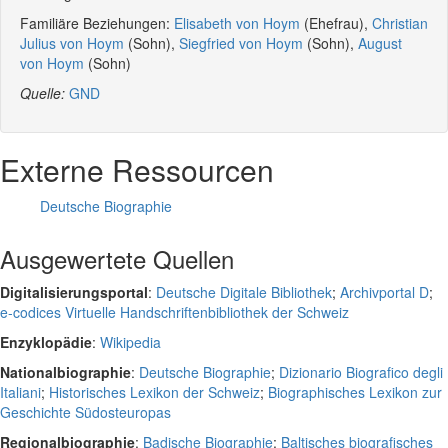
Familiäre Beziehungen:
Elisabeth von Hoym
(Ehefrau),
Christian
Julius von Hoym
(Sohn),
Siegfried von Hoym
(Sohn),
August
von Hoym
(Sohn)
Quelle:
GND
Externe Ressourcen
Deutsche Biographie
Ausgewertete Quellen
Digitalisierungsportal
:
Deutsche Digitale Bibliothek
;
Archivportal D
;
e-codices Virtuelle Handschriftenbibliothek der Schweiz
Enzyklopädie
:
Wikipedia
Nationalbiographie
:
Deutsche Biographie
;
Dizionario Biografico degli
Italiani
;
Historisches Lexikon der Schweiz
;
Biographisches Lexikon zur
Geschichte Südosteuropas
Regionalbiographie
:
Badische Biographie
;
Baltisches biografisches