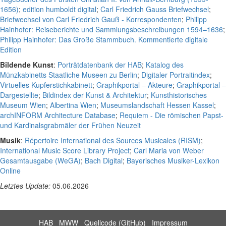
1656)
;
edition humboldt digital
;
Carl Friedrich Gauss Briefwechsel
;
Briefwechsel von Carl Friedrich Gauß - Korrespondenten
;
Philipp
Hainhofer: Reiseberichte und Sammlungsbeschreibungen 1594–1636
;
Philipp Hainhofer: Das Große Stammbuch. Kommentierte digitale
Edition
Bildende Kunst
:
Porträtdatenbank der HAB
;
Katalog des
Münzkabinetts Staatliche Museen zu Berlin
;
Digitaler Portraitindex
;
Virtuelles Kupferstichkabinett
;
Graphikportal – Akteure
;
Graphikportal –
Dargestellte
;
Bildindex der Kunst & Architektur
;
Kunsthistorisches
Museum Wien
;
Albertina Wien
;
Museumslandschaft Hessen Kassel
;
archINFORM Architecture Database
;
Requiem - Die römischen Papst-
und Kardinalsgrabmäler der Frühen Neuzeit
Musik
:
Répertoire International des Sources Musicales (RISM)
;
International Music Score Library Project
;
Carl Maria von Weber
Gesamtausgabe (WeGA)
;
Bach Digital
;
Bayerisches Musiker-Lexikon
Online
Letztes Update:
05.06.2026
HAB
MWW
Quellcode (GitHub)
Impressum