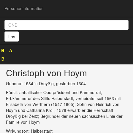
Personeninformation
Personeninformation
(GND
Los
136170196)
Christoph von Hoym
Geboren 1534 in Droyßig, gestorben 1604
Fürstl.-anhaltischer Oberpräsident und Kammerrat;
Erbkämmerer des Stifts Halberstadt; verheiratet seit 1563 mit
Elisabeth von Werthern (1547-1605); Sohn von Heinrich von
Hoym und Catharina Kroll; 1578 erwarb er die Herrschaft
Droyßig bei Zeitz; Begründer der neuen sächsischen Linie der
Familie von Hoym
Wirkungsort: Halberstadt