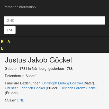
Personeninformation
Personeninformation
(GND
Los
142563021)
Justus Jakob Göckel
Geboren 1734 in Nürnberg, gestorben 1788
Defendent in Altdorf
Familiäre Beziehungen:
Christoph Ludwig Goeckel
(Vater),
Christian Friedrich Göckel
(Bruder),
Heinrich Lorenz Göckel
(Bruder)
Quelle:
GND