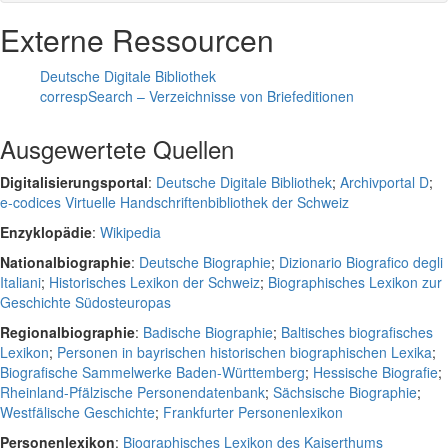
Externe Ressourcen
Deutsche Digitale Bibliothek
correspSearch – Verzeichnisse von Briefeditionen
Ausgewertete Quellen
Digitalisierungsportal
:
Deutsche Digitale Bibliothek
;
Archivportal D
;
e-codices Virtuelle Handschriftenbibliothek der Schweiz
Enzyklopädie
:
Wikipedia
Nationalbiographie
:
Deutsche Biographie
;
Dizionario Biografico degli
Italiani
;
Historisches Lexikon der Schweiz
;
Biographisches Lexikon zur
Geschichte Südosteuropas
Regionalbiographie
:
Badische Biographie
;
Baltisches biografisches
Lexikon
;
Personen in bayrischen historischen biographischen Lexika
;
Biografische Sammelwerke Baden-Württemberg
;
Hessische Biografie
;
Rheinland-Pfälzische Personendatenbank
;
Sächsische Biographie
;
Westfälische Geschichte
;
Frankfurter Personenlexikon
Personenlexikon
:
Biographisches Lexikon des Kaiserthums