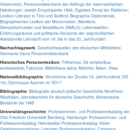
Oesterreich
;
Personendatenbank der Höflinge der österreichischen
Habsburger
;
Jewish Encyclopedia 1906
;
Digitales Portal der Rabbiner
;
Lexikon Literatur in Tirol und Südtirol
;
Biographia Cisterciensis
;
Biographisches Lexikon der Münzmeister, Wardeine,
Stempelschneider und Medailleure (MMLO)
;
Lebenswelten,
Erfahrungsräume und politische Horizonte der ostpreußischen
Adelsfamilie Lehndorff vom 18. bis in das 20. Jahrhundert
Nachschlagewerk
:
Geschichtsquellen des deutschen Mittelalters
;
Germania Sacra Personendatenbank
Historisches Personenlexikon
:
Trithemius: De scriptoribus
ecclesiasticis
;
Fabricius: Bibliotheca latina
;
Melchior Adam: Vitae
Nationalbibliographie
:
Verzeichnis der Drucke 16. Jahrhunderts (VD
16)
;
Dünnhaupt-Autoren im VD17
Bibliographie
:
Bibliografie deutsch-jüdische Geschichte Nordrhein-
Westfalen
;
Jahresberichte für deutsche Geschichte
;
Alchemische
Bestände der HAB
Universitätsgeschichte
:
Professorinnen- und Professorenkatalog der
Otto-Friedrich-Universität Bamberg
;
Hamburger Professorinnen- und
Professorenkatalog
;
Helmstedter Professorenkatalog
;
Kieler
Gelehrtenverzeichnis
;
Leipziger Professorenkatalog
;
Catalogus