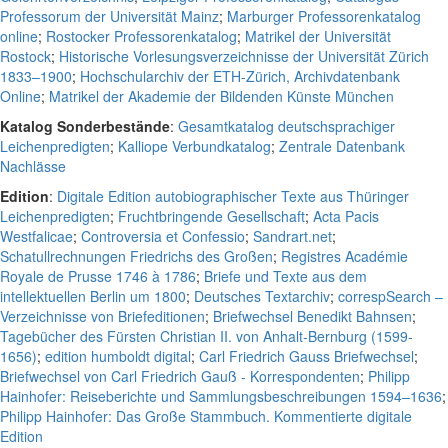
Professorum der Universität Mainz
;
Marburger Professorenkatalog
online
;
Rostocker Professorenkatalog
;
Matrikel der Universität
Rostock
;
Historische Vorlesungsverzeichnisse der Universität Zürich
1833–1900
;
Hochschularchiv der ETH-Zürich, Archivdatenbank
Online
;
Matrikel der Akademie der Bildenden Künste München
Katalog Sonderbestände
:
Gesamtkatalog deutschsprachiger
Leichenpredigten
;
Kalliope Verbundkatalog
;
Zentrale Datenbank
Nachlässe
Edition
:
Digitale Edition autobiographischer Texte aus Thüringer
Leichenpredigten
;
Fruchtbringende Gesellschaft
;
Acta Pacis
Westfalicae
;
Controversia et Confessio
;
Sandrart.net
;
Schatullrechnungen Friedrichs des Großen
;
Registres Académie
Royale de Prusse 1746 à 1786
;
Briefe und Texte aus dem
intellektuellen Berlin um 1800
;
Deutsches Textarchiv
;
correspSearch –
Verzeichnisse von Briefeditionen
;
Briefwechsel Benedikt Bahnsen
;
Tagebücher des Fürsten Christian II. von Anhalt-Bernburg (1599-
1656)
;
edition humboldt digital
;
Carl Friedrich Gauss Briefwechsel
;
Briefwechsel von Carl Friedrich Gauß - Korrespondenten
;
Philipp
Hainhofer: Reiseberichte und Sammlungsbeschreibungen 1594–1636
;
Philipp Hainhofer: Das Große Stammbuch. Kommentierte digitale
Edition