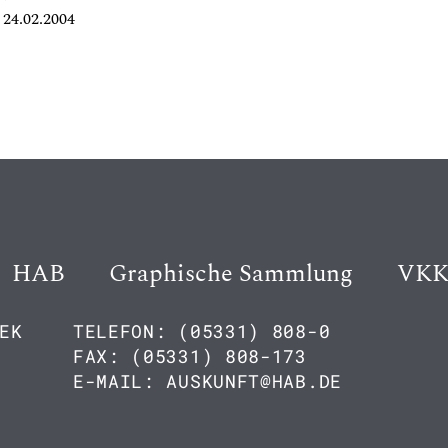
24.02.2004
HAB
Graphische Sammlung
VK
EK
TELEFON: (05331) 808-0
FAX: (05331) 808-173
E-MAIL: AUSKUNFT@HAB.DE