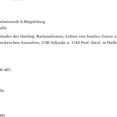
Wolmirstedt b.Magdeburg
alle
ünder des theolog. Rationalismus, Lehrer von Semler, Goeze u.
nckeschen Anstalten, 1730 Adjunkt u. 1743 Prof. theol. in Halle
0-407.
lle
995