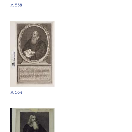
A 558
A 564