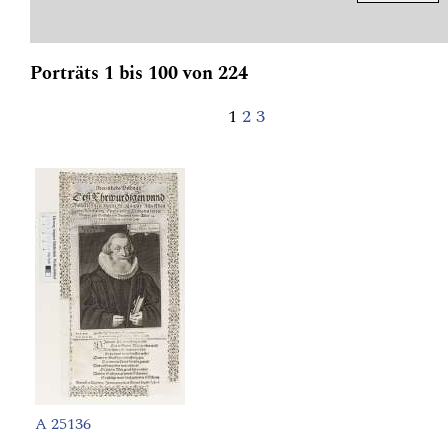
Porträts 1 bis 100 von 224
1
2
3
A 25136