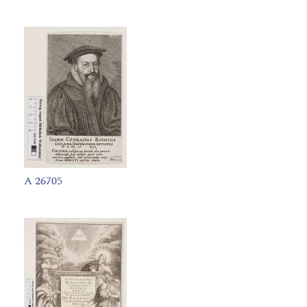
A 26705