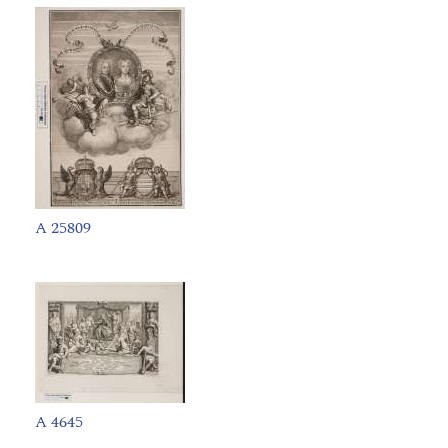
A 25809
A 4645