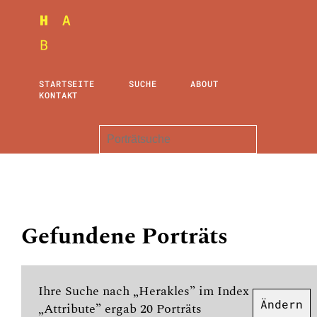
STARTSEITE
SUCHE
ABOUT
KONTAKT
Gefundene Porträts
Ihre Suche nach „Herakles” im Index
Ändern
„Attribute” ergab 20 Porträts