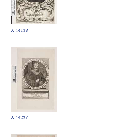
A 14138
A 14227