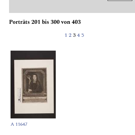
Porträts 201 bis 300 von 403
1
2
3
4
5
A 11647