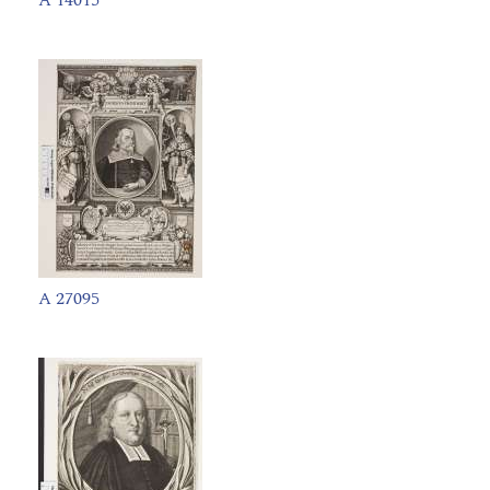
A 14015
A 27095