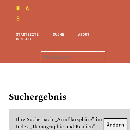
STARTSEITE
SUCHE
ABOUT
KONTAKT
Suchergebnis
Ihre Suche nach „Armillarsphäre” im
Ändern
Index „Ikonographie und Realien”