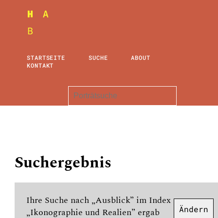
STARTSEITE
SUCHE
ABOUT
KONTAKT
Suchergebnis
Ihre Suche nach „Ausblick” im Index
Ändern
„Ikonographie und Realien” ergab