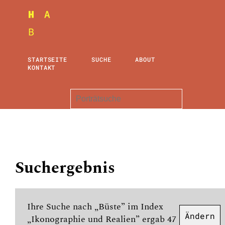
STARTSEITE
SUCHE
ABOUT
KONTAKT
Suchergebnis
Ihre Suche nach „Büste” im Index
Ändern
„Ikonographie und Realien” ergab 47