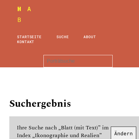
STARTSEITE
SUCHE
ABOUT
KONTAKT
Suchergebnis
Ihre Suche nach „Blatt (mit Text)” im
Ändern
Index „Ikonographie und Realien”