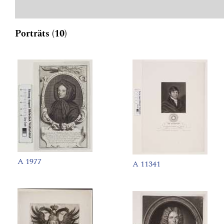
Porträts (10)
A 1977
A 11341