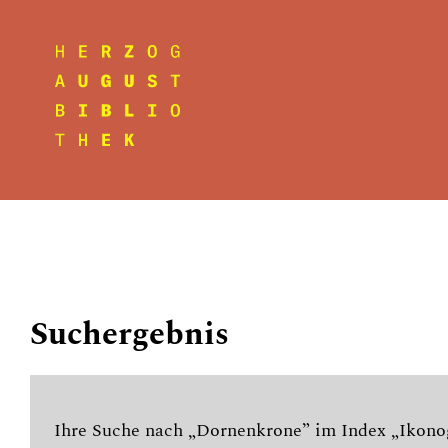
Suchergebnis
Ihre Suche nach „Dornenkrone” im Index „Ikonog