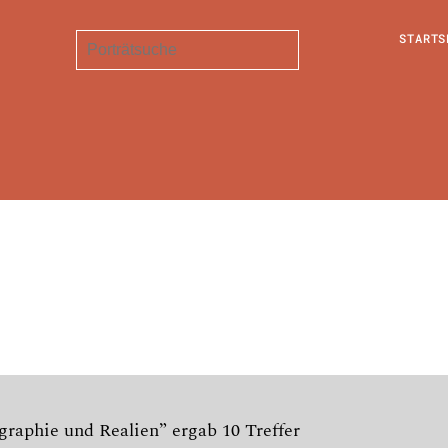
STARTS
raphie und Realien” ergab 10 Treffer