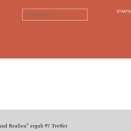
STARTS
nd Realien” ergab 97 Treffer