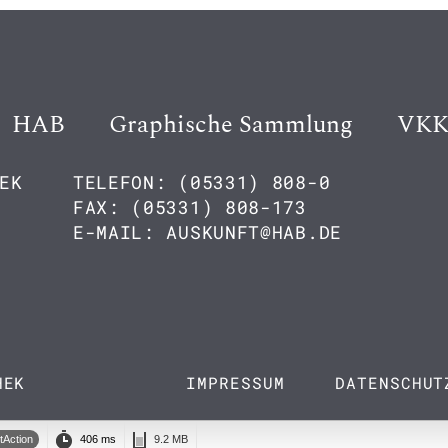
HAB
Graphische Sammlung
VK
EK
TELEFON: (05331) 808-0
FAX: (05331) 808-173
E-MAIL: AUSKUNFT@HAB.DE
HEK
IMPRESSUM
DATENSCHUT
tAction
406 ms
9.2 MB