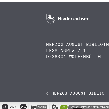
HERZOG AUGUST BIBLIOTH
LESSINGPLATZ 1
D-38304 WOLFENBÜTTEL
© HERZOG AUGUST BIBLIOT
d5f480
200
SearchController
attributeResul
2.5.7