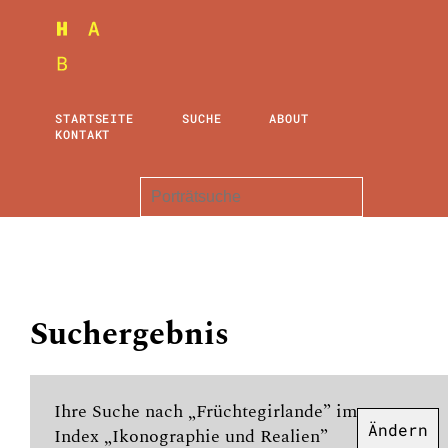
STARTSEITE
SUCHE
ABOUT
KONTAKT
Suchergebnis
Ihre Suche nach „Früchtegirlande” im
Ändern
Index „Ikonographie und Realien”