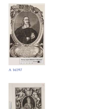
A 16597