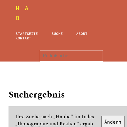
STARTSEITE
SUCHE
ABOUT
KONTAKT
Suchergebnis
Ihre Suche nach „Haube” im Index
Ändern
„Ikonographie und Realien” ergab