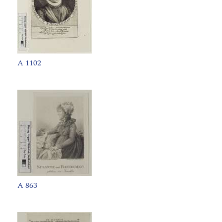
A 1102
A 863