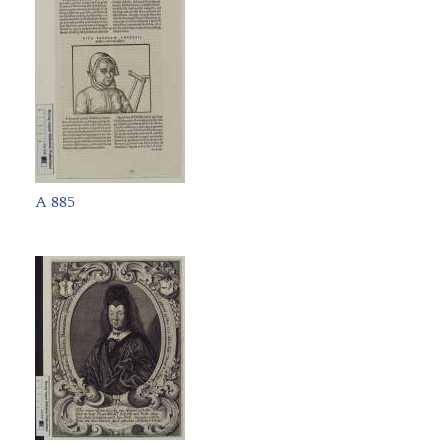
A 885