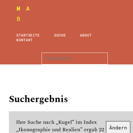
STARTSEITE
SUCHE
ABOUT
KONTAKT
Suchergebnis
Ihre Suche nach „Kugel” im Index
Ändern
„Ikonographie und Realien” ergab 22