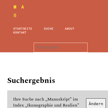
STARTSEITE
SUCHE
ABOUT
KONTAKT
Suchergebnis
Ihre Suche nach „Manuskript” im
Ändern
Index „Ikonographie und Realien”