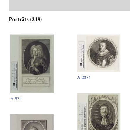
Porträts (248)
A 2371
A 974