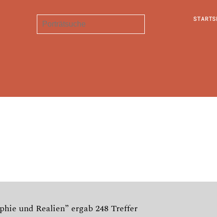
STARTS
hie und Realien” ergab 248 Treffer