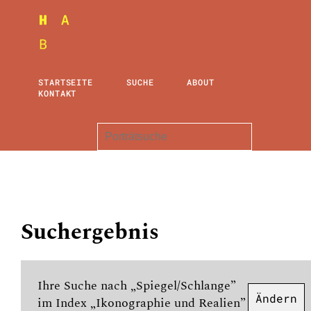
STARTSEITE
SUCHE
ABOUT
KONTAKT
Suchergebnis
Ihre Suche nach „Spiegel/Schlange”
Ändern
im Index „Ikonographie und Realien”