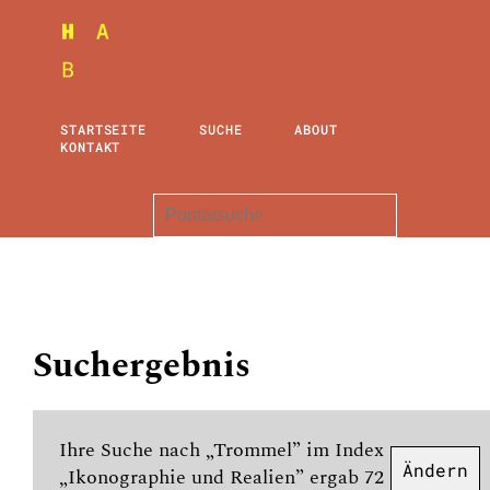
STARTSEITE
SUCHE
ABOUT
KONTAKT
Suchergebnis
Ihre Suche nach „Trommel” im Index
Ändern
„Ikonographie und Realien” ergab 72