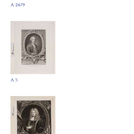
A 2479
A 5