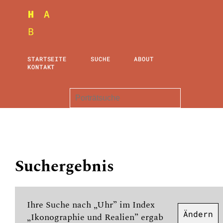
STARTSEITE
SUCHE
ABOUT
KONTAKT
Suchergebnis
Ihre Suche nach „Uhr” im Index
Ändern
„Ikonographie und Realien” ergab