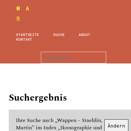
STARTSEITE
SUCHE
ABOUT
KONTAKT
Suchergebnis
Ihre Suche nach „Wappen – Staehlin,
Ändern
Martin” im Index „Ikonographie und