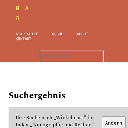
STARTSEITE
SUCHE
ABOUT
KONTAKT
Suchergebnis
Ihre Suche nach „Winkelmass” im
Ändern
Index „Ikonographie und Realien”