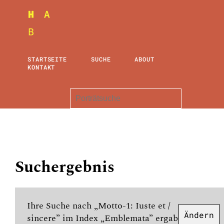
STARTSEITE
SUCHE
ABOUT
KONTAKT
Suchergebnis
Ihre Suche nach „Motto-1: Iuste et /
Ändern
sincere” im Index „Emblemata” ergab