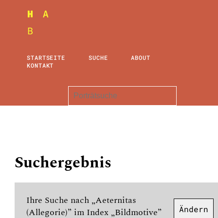
STARTSEITE
SUCHE
ABOUT
KONTAKT
Suchergebnis
Ihre Suche nach „Aeternitas
Ändern
(Allegorie)” im Index „Bildmotive”