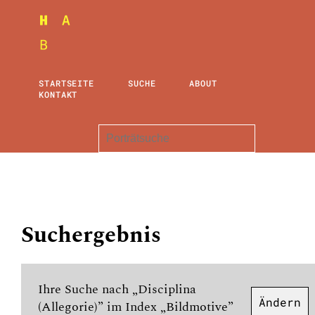
STARTSEITE
SUCHE
ABOUT
KONTAKT
Suchergebnis
Ihre Suche nach „Disciplina
Ändern
(Allegorie)” im Index „Bildmotive”