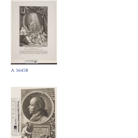
A 16458