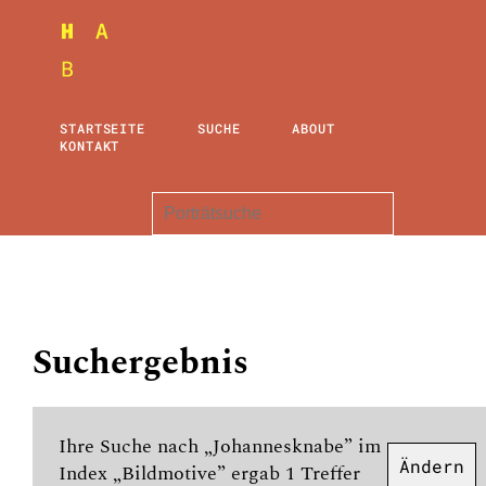
STARTSEITE
SUCHE
ABOUT
KONTAKT
Suchergebnis
Ihre Suche nach „Johannesknabe” im
Ändern
Index „Bildmotive” ergab 1 Treffer