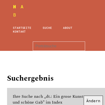
STARTSEITE
SUCHE
ABOUT
KONTAKT
Suchergebnis
Ihre Suche nach „dt.: Ein grose Kunst
Ändern
und schöne Gab” im Index