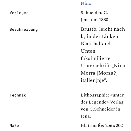
Nina
Schneider, C.
Verleger
Jena um 1830
Brustb. leicht nach
Beschreibung
l., in der Linken
Blatt haltend.
Unten
faksimilierte
Unterschrift „Nina
Morra [Morza?]
italien[n]e“.
Lithographie: <unter
Technik
der Legende> Verlag
von C.Schneider in
Jena.
Blattmaße: 256 x 202
Maße