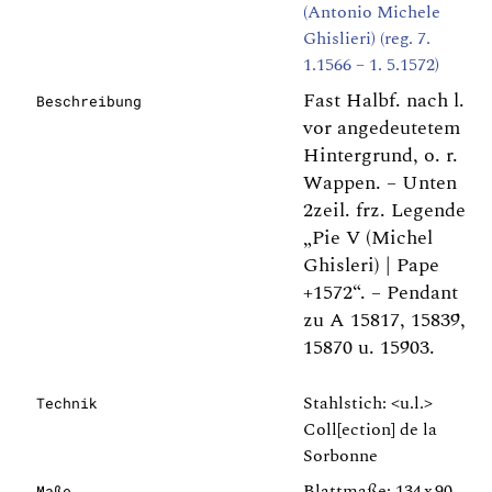
(Antonio Michele
Ghislieri) (reg. 7.
1.1566 – 1. 5.1572)
Fast Halbf. nach l.
Beschreibung
vor angedeutetem
Hintergrund, o. r.
Wappen. – Unten
2zeil. frz. Legende
„Pie V (Michel
Ghisleri) | Pape
+1572“. – Pendant
zu A 15817, 15839,
15870 u. 15903.
Stahlstich: <u.l.>
Technik
Coll[ection] de la
Sorbonne
Blattmaße: 134 x 90
Maße