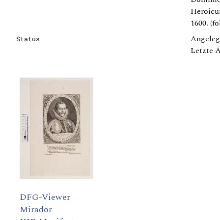
Heroicum
1600. (fo
Angeleg
Status
Letzte 
DFG-Viewer
Mirador