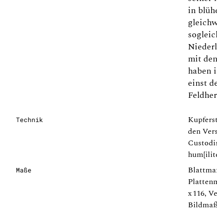
in blüh
gleichw
sogleic
Nieder
mit de
haben i
einst d
Feldher
Kupferst
Technik
den Ver
Custodis
hum[ilite
Blattma
Maße
Plattenm
x 116, V
Bildmaß