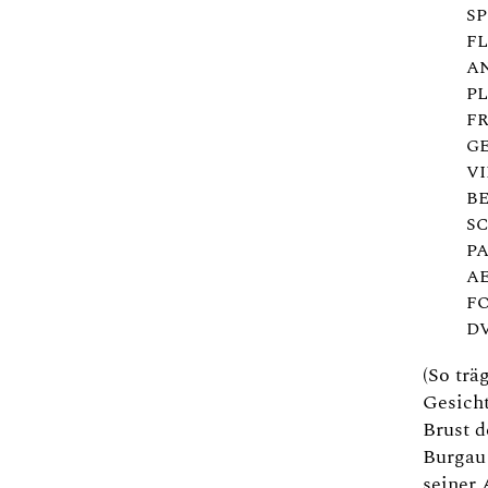
S
F
AN
P
F
GE
V
B
SC
P
A
F
D
(So trä
Gesicht
Brust d
Burgau 
seiner 