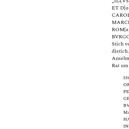
„ILLV
ET D[o
CAROL
MARCH
ROM[an
BVRGOV
Stich v
distich
Anselm 
Rat um
SI
OR
P
G
B
M
H
IN