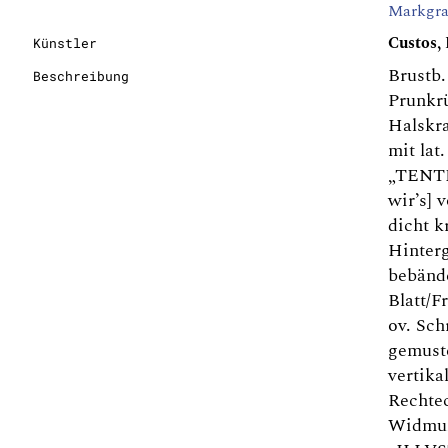
Markgra
Custos,
Künstler
Brustb.
Beschreibung
Prunkr
Halskra
mit lat
„TENT
wir’s] 
dicht k
Hinterg
bebänd
Blatt/
ov. Sch
gemust
vertika
Rechtec
Widmun