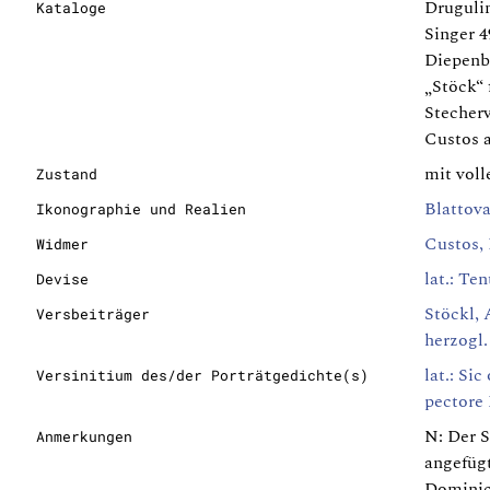
Drugulin
Kataloge
Singer 4
Diepenb
„Stöck“ 
Stecher
Custos a
mit vol
Zustand
Blattova
Ikonographie und Realien
Custos, 
Widmer
lat.: Te
Devise
Stöckl, 
Versbeiträger
herzogl.
lat.: Sic
Versinitium des/der Porträtgedichte(s)
pectore
N: Der S
Anmerkungen
angefügt
Dominic